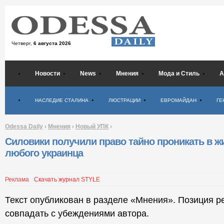
Четверг,
6 августа 2026
Новости
News
Мнения
Мода и Стиль
А
Психология
НАСЛЕДИЕ СТАЛИНА
ЛЮСТРАЦИИ
ЕВРОМАЙДАН
ГЕ
Odessa Daily
›
Мнения
›
Новый УПК
›
Силовики получили право тайно проникать в ж
любого украинца
Реклама
Скачать журнал STYLE
Текст опубликован в разделе «Мнения». Позиция р
совпадать с убеждениями автора.