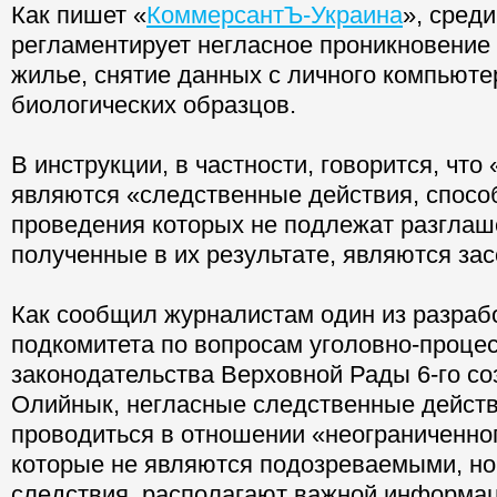
Как пишет «
КоммерсантЪ-Украина
», сред
регламентирует негласное проникновение
жилье, снятие данных с личного компьюте
биологических образцов.
В инструкции, в частности, говорится, чт
являются «следственные действия, спосо
проведения которых не подлежат разглаш
полученные в их результате, являются за
Как сообщил журналистам один из разраб
подкомитета по вопросам уголовно-проце
законодательства Верховной Рады 6-го с
Олийнык, негласные следственные действ
проводиться в отношении «неограниченног
которые не являются подозреваемыми, но
следствия, располагают важной информа