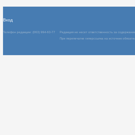
Вход
Телефон редакции: (063) 994-63-77
Редакц
При пер