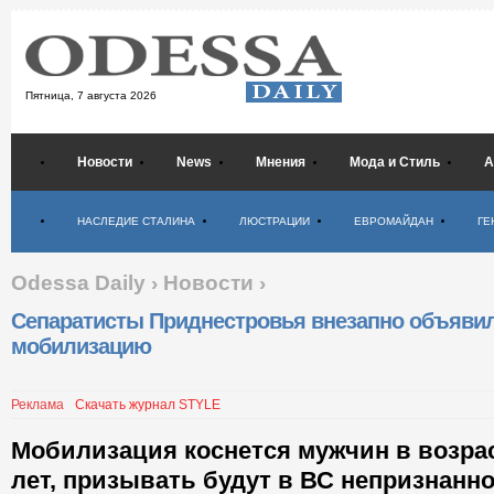
Пятница,
7 августа 2026
Новости
News
Мнения
Мода и Стиль
А
Психология
НАСЛЕДИЕ СТАЛИНА
ЛЮСТРАЦИИ
ЕВРОМАЙДАН
ГЕ
Odessa Daily
›
Новости
›
Сепаратисты Приднестровья внезапно объяви
мобилизацию
Реклама
Скачать журнал STYLE
Мобилизация коснется мужчин в возраст
лет, призывать будут в ВС непризнанн