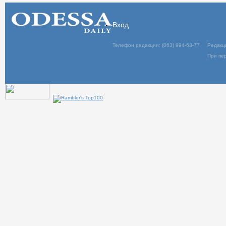
Вход
Телефон редакции: (063) 994-63-77
Редакц
При пер