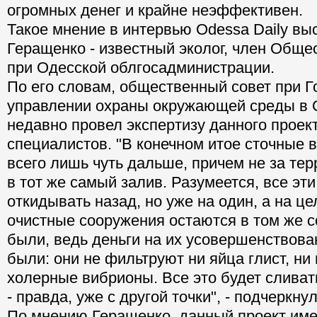
огромных денег и крайне неэффективен.
Такое мнение в интервью Odessa Daily в
Геращенко - известный эколог, член Обще
при Одесской облгосадминистрации.
По его словам, общественный совет при 
управлении охраны окружающей среды в 
недавно провел экспертизу данного проек
специалистов. "В конечном итое сточные 
всего лишь чуть дальше, причем не за тер
в тот же самый залив. Разумеется, все эт
откидывать назад, но уже на один, а на ц
очистные сооружения остаются в том же со
были, ведь деньги на их усовершенствов
были: они не фильтруют ни яйца глист, ни
холерные вибрионы. Все это будет слива
- правда, уже с другой точки", - подчеркнул
По мнению Геращенко, данный проект име