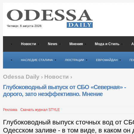
Четверг,
6 августа 2026
Новости
News
Мнения
Мода и Стиль
А
Психология
НАСЛЕДИЕ СТАЛИНА
ЛЮСТРАЦИИ
ЕВРОМАЙДАН
ГЕ
Odessa Daily
›
Новости
›
Глубоководный выпуск от СБО «Северная» -
дорого, зато неэффективно. Мнение
Реклама
Скачать журнал STYLE
Глубоководный выпуск сточных вод от СБ
Одесском заливе - в том виде, в каком он 