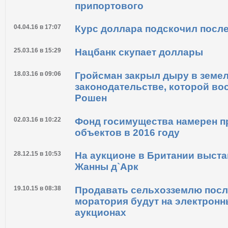
аукцион
01.09.16 в 09:55
Гройсман согласился снизить 
припортового
04.04.16 в 17:07
Курс доллара подскочил посл
25.03.16 в 15:29
Нацбанк скупает доллары
18.03.16 в 09:06
Гройсман закрыл дыру в земе
законодательстве, которой во
Рошен
02.03.16 в 10:22
Фонд госимущества намерен п
объектов в 2016 году
28.12.15 в 10:53
На аукционе в Британии выст
Жанны д`Арк
19.10.15 в 08:38
Продавать сельхозземлю посл