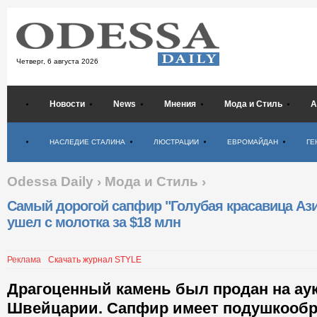
Четверг,
6 августа 2026
Новости
News
Мнения
Мода и Стиль
А
Психология
НАСЛЕДИЕ СТАЛИНА
ЛЮСТРАЦИИ
ЕВРОМАЙДАН
ГЕ
Odessa Daily
›
Мода и Стиль
›
Самый дорогой сапфир "Голубая красавица Аз
ушел с молотка за $18 млн
Реклама
Скачать журнал STYLE
Драгоценный камень был продан на аукц
Швейцарии. Сапфир имеет подушкообр