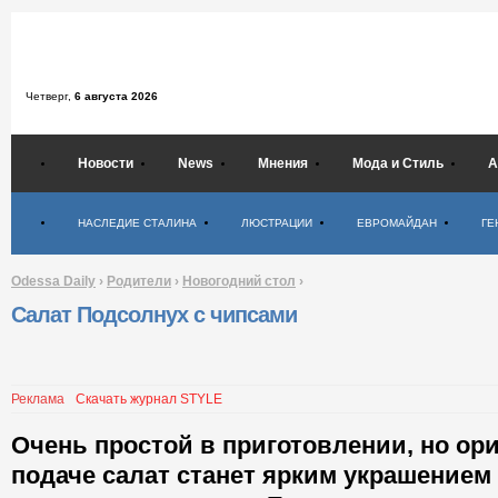
Четверг,
6 августа 2026
Новости
News
Мнения
Мода и Стиль
А
Психология
НАСЛЕДИЕ СТАЛИНА
ЛЮСТРАЦИИ
ЕВРОМАЙДАН
ГЕ
Odessa Daily
›
Родители
›
Новогодний стол
›
Салат Подсолнух с чипсами
Реклама
Скачать журнал STYLE
Очень простой в приготовлении, но ор
подаче салат станет ярким украшением