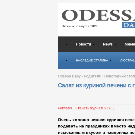
Пятница,
7 августа 2026
Новости
News
Мнен
Психология
НАСЛЕДИЕ СТАЛИНА
ЛЮСТРА
Odessa Daily
›
Родители
›
Новогодний стол
Салат из куриной печени с 
Реклама
Скачать журнал STYLE
Очень хорошо нежная куриная пече
подавать на праздниках вместо над
изысканным вкусом и наверняка п