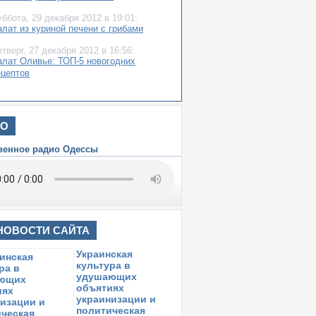
уббота,
29 декабря 2012
в 19:01:
алат из куриной печени с грибами
етверг,
27 декабря 2012
в 16:56:
алат Оливье: ТОП-5 новогодних
ецептов
ИО
венное радио Одессы
НОВОСТИ САЙТА
Украинская
культура в
удушающих
объятиях
украинизации и
политическая