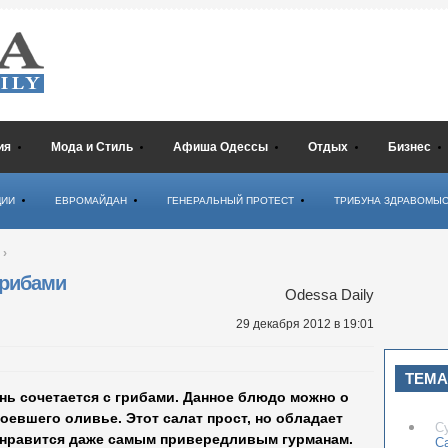
ия
Мода и Стиль
Афиша Одессы
Отдых
Бизнес
ЦИИ
ЕВРОМАЙДАН
ГЕНЕРАЛЬНЫЙ ПРОТЕСТ
ТРИБУНА ЗДРАВОМЫ
›
грибами
Odessa Daily
29 декабря 2012
в 19:01
ТЕМА
нь сочетается с грибами. Данное блюдо можно о
оевшего оливье. Этот салат прост, но обладает
С
онравится даже самым привередливым гурманам.
С