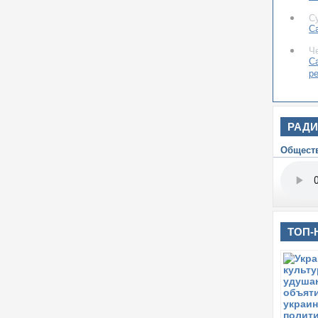
С
С
Ч
С
р
РАД
Общест
ТОП-