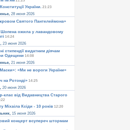
м iм'ям
21:25
Конституцiї України.
21:23
сенье,
28 июня 2026
окровом Святого Пантелеймона»
 Шопена ожила у лавандовому
тi
14:24
к,
23 июня 2026
ні стипендії видатним діячам
ри Одещини
14:08
сенье,
21 июня 2026
«Маски»: «Ми не вороги України»
ч на Ротонді»
14:25
а,
20 июня 2026
р-клас від Видавництва Старого
:22
у Міхаіла Ксіди - 10 років
12:20
льник,
15 июня 2026
овий концерт всупереч штормам