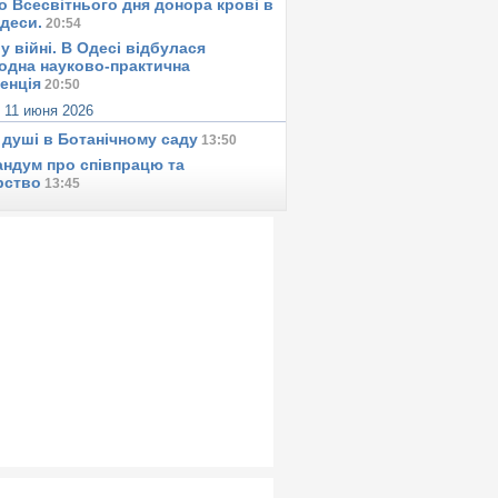
о Всесвітнього дня донора крові в
Одеси.
20:54
у вiйнi. В Одесi вiдбулася
одна науково-практична
енція
20:50
,
11 июня 2026
 душi в Ботанiчному саду
13:50
ндум про співпрацю та
рство
13:45