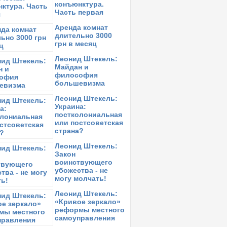
конъюнктура.
Часть первая
Аренда комнат
длительно 3000
грн в месяц
Леонид Штекель:
Майдан и
философия
большевизма
Леонид Штекель:
Украина:
постколониальная
или постсоветская
страна?
Леонид Штекель:
Закон
воинствующего
убожества - не
могу молчать!
Леонид Штекель:
«Кривое зеркало»
реформы местного
самоуправления