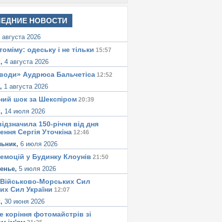
ЕДНИЕ НОВОСТИ
 августа 2026
томіму: одеську i не тiльки
15:57
к,
4 августа 2026
води» Аудрюса Бальчетiса
12:52
а,
1 августа 2026
ний шок за Шекспіром
20:39
к,
14 июля 2026
ідзначила 150-річчя від дня
ення Сергія Уточкіна
12:46
льник,
6 июля 2026
 емоцій у Будинку Клоунів
21:50
сенье,
5 июля 2026
 Військово-Морських Сил
их Сил України
12:07
к,
30 июня 2026
е корiння фотомайстрiв зі