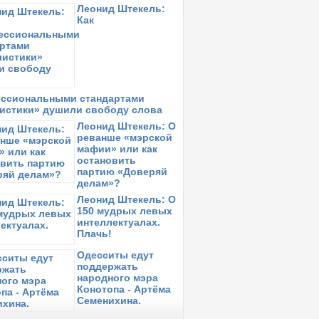
Леонид Штекель:
Как
ссиональными стандартами
истики» душили свободу слова
Леонид Штекель: О
реванше «мэрской
мафии» или как
остановить
партию «Доверяй
делам»?
Леонид Штекель: О
150 мудрых левых
интеллектуалах.
Плачь!
Одесситы едут
поддержать
народного мэра
Конотопа - Артёма
Семенихина.