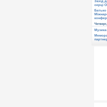
Захід д
серці 
Батько 
Міжнар
конфер
Четверг
Музика
Мемора
партне