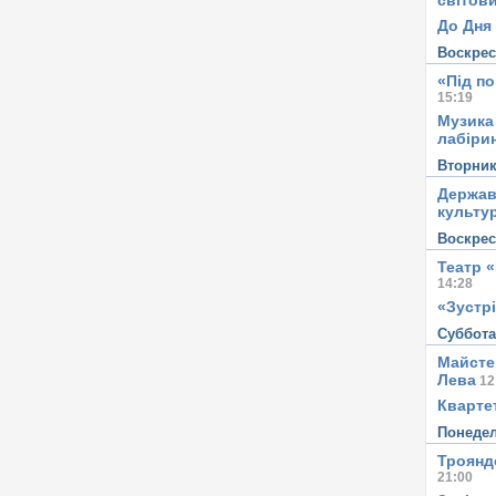
світови
До Дня 
Воскре
«Під п
15:19
Музика
лабірин
Вторни
Держав
культу
Воскре
Театр 
14:28
«Зустрі
Суббот
Майсте
Лева
12
Квартет
Понеде
Троянд
21:00