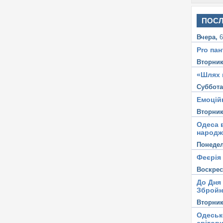
ПОСЛ
Вчера,
6
Pro пан
Вторни
«Шлях 
Суббот
Емоцій
Вторни
Одеса в
народж
Понеде
Феєрія
Воскре
До Дня
Збройн
Вторни
Одеськ