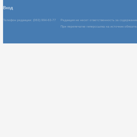
Вход
Телефон редакции: (063) 994-63-77
Редакция не несет ответственность за содержани
При перепечатке гиперссылка на источник обязате