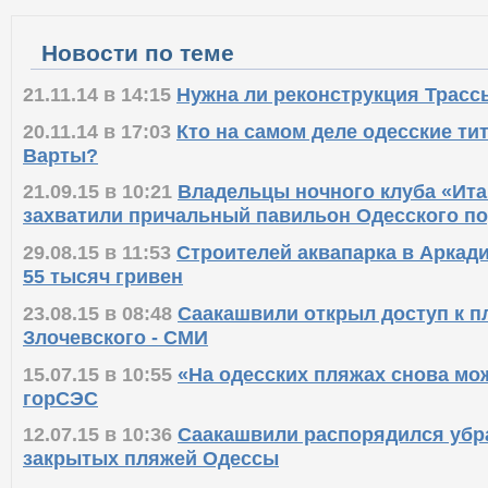
Новости по теме
21.11.14 в 14:15
Нужна ли реконструкция Трасс
20.11.14 в 17:03
Кто на самом деле одесские ти
Варты?
21.09.15 в 10:21
Владельцы ночного клуба «Ита
захватили причальный павильон Одесского по
29.08.15 в 11:53
Строителей аквапарка в Аркад
55 тысяч гривен
23.08.15 в 08:48
Саакашвили открыл доступ к п
Злочевского - СМИ
15.07.15 в 10:55
«На одесских пляжах снова мо
горСЭС
12.07.15 в 10:36
Саакашвили распорядился убр
закрытых пляжей Одессы