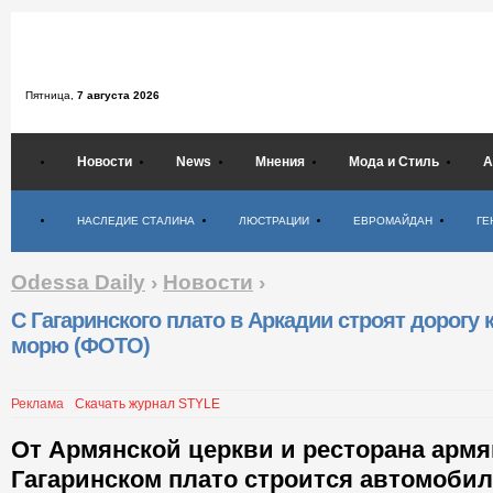
Пятница,
7 августа 2026
Новости
News
Мнения
Мода и Стиль
А
Психология
НАСЛЕДИЕ СТАЛИНА
ЛЮСТРАЦИИ
ЕВРОМАЙДАН
ГЕ
Odessa Daily
›
Новости
›
С Гагаринского плато в Аркадии строят дорогу 
морю (ФОТО)
Реклама
Скачать журнал STYLE
От Армянской церкви и ресторана армя
Гагаринском плато строится автомобил