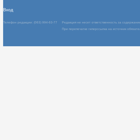
Вход
Телефон редакции: (063) 994-63-77
Редакц
При пер