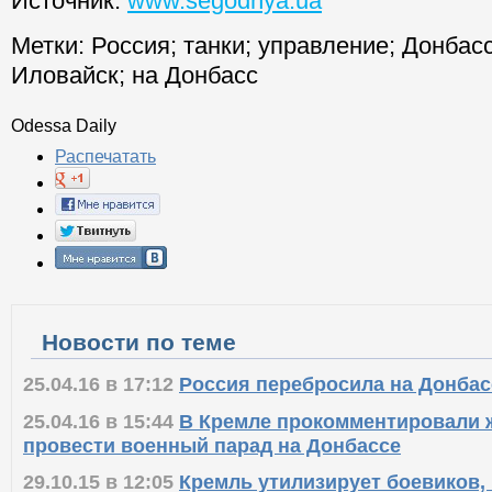
Источник:
www.segodnya.ua
Метки:
Россия
;
танки
;
управление
;
Донбас
Иловайск
;
на Донбасс
Odessa Daily
Распечатать
Новости по теме
25.04.16 в 17:12
Россия перебросила на Донбас
25.04.16 в 15:44
В Кремле прокомментировали 
провести военный парад на Донбассе
29.10.15 в 12:05
Кремль утилизирует боевиков,