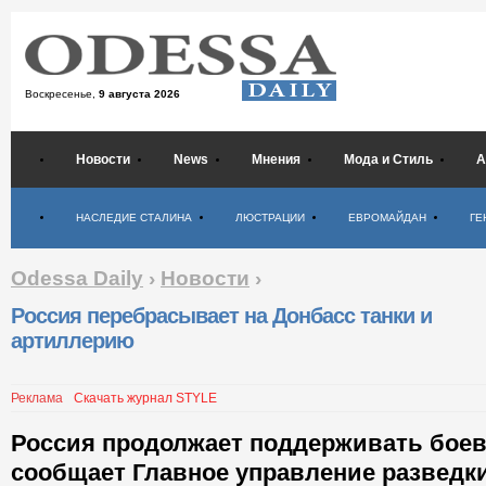
Воскресенье,
9 августа 2026
Новости
News
Мнения
Мода и Стиль
А
Психология
НАСЛЕДИЕ СТАЛИНА
ЛЮСТРАЦИИ
ЕВРОМАЙДАН
ГЕ
Odessa Daily
›
Новости
›
Россия перебрасывает на Донбасс танки и
артиллерию
Реклама
Скачать журнал STYLE
Россия продолжает поддерживать боев
сообщает Главное управление развед