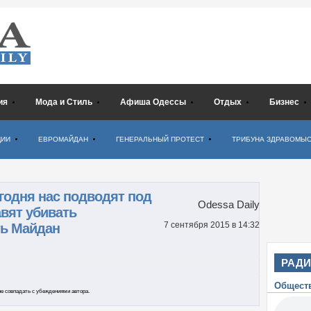
ия
Мода и Стиль
Афиша Одессы
Отдых
Бизнес
ЦИИ
ЕВРОМАЙДАН
ГЕНЕРАЛЬНЫЙ ПРОТЕСТ
ТРИБУНА ЗДРАВОМЫ
егодня нас подводят под
Odessa Daily
авят убивать
7 сентября 2015
в 14:32
ть Майдан
РАД
Общест
е совпадать с убеждениями автора.