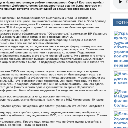
ца в Чехии, постоянную работу и европаспорт, Сергей Костаков прибыл
оенкомат. Добровольческих батальонов тогда еще не было, поэтому он
ую бригаду, которую считают одной из самых боеспособных в ВС
 киевлянин Костаков занимался биатлоном и играл на скрипке, в
ти служил в спецназе, занимался семейным бизнесом. Уже в 72-ой бригаде
ТОП-
ры попросили разведчика Костакова организовать ансамбль, как в
ме "В бой идут одни старики". Но не вышло - не было ни времени, ни
ости для репетиций.
Костаков решил обратиться через "Обозреватель" к депутатам ВР Украины с
й узаконить действия армии в зоне проведения АТО.
л сытую жизнь в Праге, чтобы защищать Украину, а недавно оказался
ные - так в чем же вас все-таки обвиняли?
тники предупредили, что я должен снять военную форму, потому что там
у для пожизненников, рядом со мной сидел один сепаратист. Сначала мне
лновахской милиции, потом - что я в розыске со времен Податкового
го бизнесмена машину и это стало причиной ареста. Но в итоге мне ничего
 моего пребывания меня вызвал начальник Мариупольского СИЗО, показал
 акциях протеста в Киеве - в поддержку моего освобождения, и сказал что
евским СИЗО - на порядок ниже, я успел в киевском посидеть во время
довали по политическим мотивам, из-за чего он был вынужден уехать в
-то песком, который на зубах скрипит. Когда арестовали, у меня забрали все
ильный... Это считается у них трофеями. Они были уверены, что меня
ежилет... я подарил. Автомат мой они не могли похитить - они его сдали.
ого дела (политического дела о хулиганстве во время Податкового
меня формально были обязаны задержать. Но тогда не понятно каким образом
 вами воспользовались, а когда вы стали не нужны..
режде, чем дать статус беженца в Чехии, меня в МВД Чехии около 40 часов
снуться и других "неудобных для власти" украинцев, кто сейчас находится в
рокурору, там я пробыл сутки, и надо отдать должное - он разобрался, и
ражей и пребывал с подразделением ВСП, это такая полиция в армии. С ними
но
головные дела. Просто ждут, когда они уже не будут нужны для войны с
еред, на бойню. Тогда их закроют.