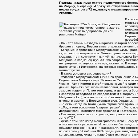
Полгода назад, имея статус политического бежен
на Родину, в Украину. И сразу же отправился в в
пошел солдатом в 72 отдельную механизированн
Украины.
В юности
молодос
волонте
кинофиль
возможн
Сергей 
просьбо
- Вы - тот самый Разведчик-Скрипач, который броси
брошен в тюрьму. Версии вашего ареста звучали раз
- Когда меня привезли в Мариупольское СИЗО, рабо
сидит много сепаратистов. Меня отправили в камер
сказали, что я хочу похитить и убить начальника Во
Майдана, а под конец я узнал, что забрал у местно
не предъявили, адвоката не предоставили. В конце
распечатки из Интернета, на которых сообщалось об
меня отпустят.
- В каких условиях вас содержали?
- Условия в Мариупольском СИЗО, по сравнению с Ки
Податкового Майдана (при Януковиче Сергея пресле
Чехию - Авт.). Кормят в этой тюрьме крупой с каким
деньги, бронежилет, шлем кевларовый, телефон моб
закроют надолго. Потом мне вернули деньги, а брон
Позавчера беседовал со следователем о закрытии т
Майдана - Авт.), и понял из его объяснений, что 
я попал в армию - в Вооруженные силы Украины.
- То есть - когда вы были нужны Украинской армии -
- ..Тогда мне вспомнили "старые грешки"... Хотя, п
допрашивали, выясняли мое прошлое и настоящее.
- Считаете, что арест - та участь, которая может ко
зоне АТО?
- Дело в том, что когда меня привезли к военному п
приказал меня расковать. И потом я не был под ст
общался откровенно, и они рассказали, что конкрет
по батальону "Азов" - на 99% людей уже заведены у
сепаратистами, когда не надо будет их посылать вп