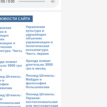
НОВОСТИ САЙТА
Украинская
культура в
удушающих
объятиях
украинизации и
политическая
конъюнктура.
Часть первая
Аренда комнат
длительно 3000
грн в месяц
Леонид Штекель:
Майдан и
философия
большевизма
Леонид Штекель:
Украина:
постколониальная
или постсоветская