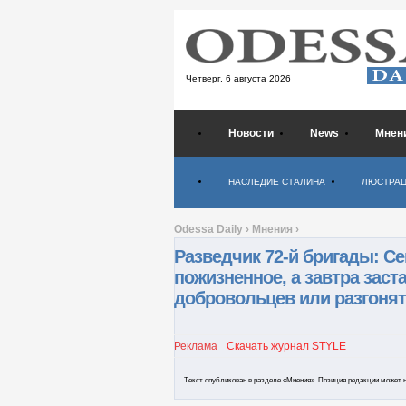
Четверг,
6 августа 2026
Новости
News
Мнен
Психология
НАСЛЕДИЕ СТАЛИНА
ЛЮСТРА
Odessa Daily
›
Мнения
›
Разведчик 72-й бригады: С
пожизненное, а завтра заст
добровольцев или разгоня
Реклама
Скачать журнал STYLE
Текст опубликован в разделе «Мнения». Позиция редакции может н