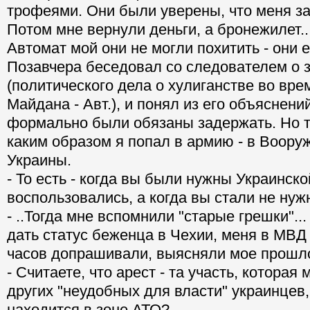
трофеями. Они были уверены, что меня за
Потом мне вернули деньги, а бронежилет..
Автомат мой они не могли похитить - они е
Позавчера беседовал со следователем о з
(политического дела о хулиганстве во вре
Майдана - Авт.), и понял из его объяснени
формально были обязаны задержать. Но т
каким образом я попал в армию - в Воор
Украины.
- То есть - когда вы были нужны Украинско
воспользовались, а когда вы стали не нуж
- ..Тогда мне вспомнили "старые грешки"..
дать статус беженца в Чехии, меня в МВД
часов допрашивали, выясняли мое прошло
- Считаете, что арест - та участь, которая
других "неудобных для власти" украинцев,
находится в зоне АТО?