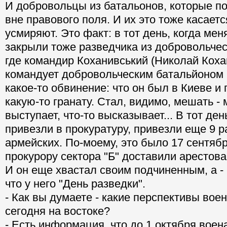
И добровольцы из батальонов, которые по
вне правового поля. И их это тоже касаетс
усмиряют. Это факт: в тот день, когда мен
закрыли тоже разведчика из добровольчес
где командир Коханивський (Николай Кох
командует добровольческим батальйоном "
какое-то обвинение: что он был в Киеве и 
какую-то гранату. Стал, видимо, мешать - 
выступает, что-то высказывает... В тот ден
привезли в прокуратуру, привезли еще 9 
армейских. По-моему, это было 17 сентябр
прокурору сектора "Б" доставили арестов
И он еще хвастал своим подчиненным, а -
что у него "День разведки".
- Как вы думаете - какие перспективы вое
сегодня на востоке?
- Есть информация, что до 1 октября воен