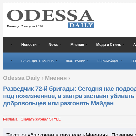
Пятница,
7 августа 2026
Новости
News
Мнения
Мода и Стиль
А
Психология
НАСЛЕДИЕ СТАЛИНА
ЛЮСТРАЦИИ
ЕВРОМАЙДАН
ГЕ
Odessa Daily
›
Мнения
›
Разведчик 72-й бригады: Сегодня нас подво
под пожизненное, а завтра заставят убивать
добровольцев или разгонять Майдан
Реклама
Скачать журнал STYLE
Текст опубликован в разделе «Мнения». Позиция 