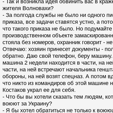
- Так и возникла идея обвинить вас в кра
жителя Волновахи?
- За полгода службы не было ни одного п
приказа, все задачи ставятся устно, а пот
что такого приказа не было. Но подумайте
производственном объекте замаскированн
стояла без номеров, охранник говорит - н
Отвечаю: хозяин принесет документы - по
обратно. Даю свой телефон, беру машину.
машина 2 недели находится в части, на н
части, на ней встречают начальника геншт
обороны, на ней возят спецназ. А потом в
что никто из командиров об этой машине не
Костаков украл ее для себя.
- Что бы вы хотели сказать тем людям, ко
воюют за Украину?
- Я бы хотел обратиться не только к воюющ