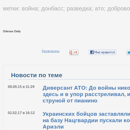
метки:
война
;
донбасс
;
разведка
;
ато
;
добров
Odessa Daily
Распечатать
Новости по теме
08.09.15 в 11:29
Диверсант АТО: До войны никог
здесь и в упор расстреливал, 
струной от пианино
02.02.17 в 16:12
Украинских бойцов заставляли
на базу Нацгвардии пускали ко
Ариэли