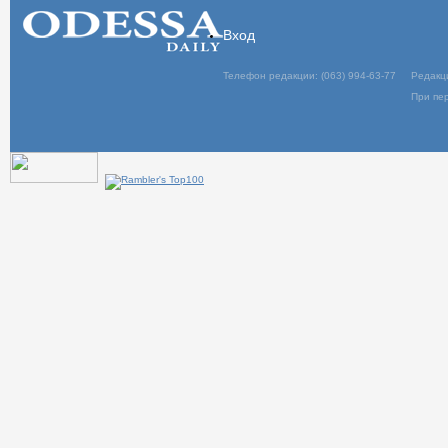
Вход
Телефон редакции: (063) 994-63-77
Редакц
При пер