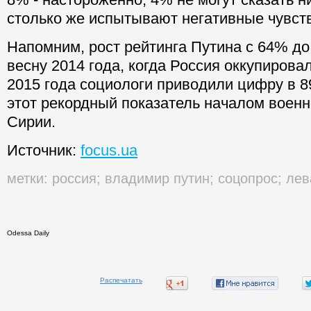
столько же испытывают негативные чувст
Напомним, рост рейтинга Путина с 64% д
весну 2014 года, когда Россия оккупирова
2015 года социологи приводили цифру в 
этот рекордный показатель началом воен
Сирии.
Источник:
focus.ua
метки:
россия
;
владимир путин
;
соцопрос
;
лев
Odessa Daily
Распечатать