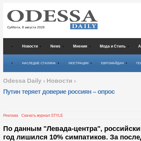
Суббота,
8 августа 2026
Новости
News
Мнения
Мода и Стиль
А
Психология
НАСЛЕДИЕ СТАЛИНА
ЛЮСТРАЦИИ
ЕВРОМАЙДАН
ГЕ
Odessa Daily
›
Новости
›
Путин теряет доверие россиян – опрос
Реклама
Скачать журнал STYLE
По данным "Левада-центра", российски
год лишился 10% симпатиков. За после