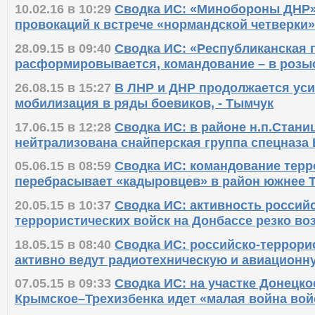
10.02.16 в 10:29
Сводка ИС: «Минобороны ДНР»
провокаций к встрече «нормандской четверки»
28.09.15 в 09:40
Сводка ИС: «Республиканская 
расформировывается, командование – в розы
26.08.15 в 15:27
В ЛНР и ДНР продолжается ус
мобилизация в ряды боевиков, - Тымчук
17.06.15 в 12:28
Сводка ИС: в районе н.п.Стани
нейтрализована снайперская группа спецназа
05.06.15 в 08:59
Сводка ИС: командование терр
перебрасывает «кадыровцев» в район южнее 
20.05.15 в 10:37
Сводка ИС: активность российс
террористических войск на Донбассе резко во
18.05.15 в 08:40
Сводка ИС: российско-террори
активно ведут радиотехническую и авиационн
07.05.15 в 09:33
Сводка ИС: на участке Донецк
Крымское–Трехизбенка идет «малая война вой