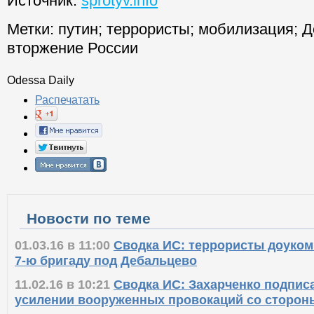
Источник:
sprotyv.info
Метки:
путин
;
террористы
;
мобилизация
;
Д
вторжение России
Odessa Daily
Распечатать
Новости по теме
01.03.16 в 11:00
Сводка ИС: террористы доуком
7-ю бригаду под Дебальцево
11.02.16 в 10:21
Сводка ИС: Захарченко подписа
усилении вооруженных провокаций со сторон