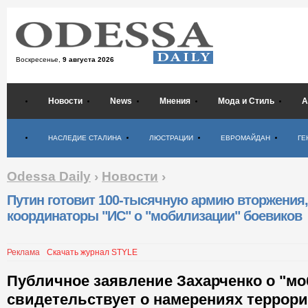
Воскресенье,
9 августа 2026
Новости
News
Мнения
Мода и Стиль
А
Психология
НАСЛЕДИЕ СТАЛИНА
ЛЮСТРАЦИИ
ЕВРОМАЙДАН
ГЕ
Odessa Daily
›
Новости
›
Путин готовит 100-тысячную армию вторжения,
координаторы "ИС" о "мобилизации" боевиков
Реклама
Скачать журнал STYLE
Публичное заявление Захарченко о "м
свидетельствует о намерениях террори