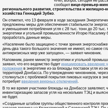
«Нет, вопрос сегодня не рас
сообщил
вице-премьер-мин
регионального развития, с
и жилищно-коммунального 
Зубко
.
Он отметил, что 13 февраля в ходе заседания Энергетиче
предложены меры для обеспечения стабильности энерго
и уменьшения потребления угля с 28 тыс. тонн до 20 тыс. 
энергетики и угольной промышленности Игорю Насалику 
проработать данные меры.
«Население было защищено с точки зрения энергоснабжен
день-два такого большого значения не имеют, но самое г
антикризисных мер уже запущен», — заявил чиновник.
Напомним, ранее министр энергетики и угольной промыш
заявил, что его ведомство будет
инициировать введение 
положения
в энергетике из-за блокады поставок угля из 
территорий Донбасса. По утверждению чиновников, через
столкнуться с проблемой покрытия пиковых нагрузок в эне
потребует
введения веерных отключений
.
В то же время участники блокады на Донбассе заявляют, 
инвентаризацию запасов угля на нескольких ТЭЦ и выясн
не будет.
«Созданные штабом группы общественного контроля про