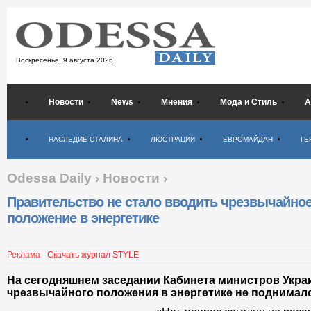
Воскресенье,
9 августа 2026
Новости
News
Мнения
Мода и Стиль
А
Психология
НАСЛЕДИЕ СТАЛИНА
ЛЮСТРАЦИИ
ЕВРОМАЙДАН
ГЕ
Odessa Daily
›
Новости
›
Правительство не стало вводить чрезвычайно
положение в энергетике
Реклама
Скачать журнал STYLE
На сегодняшнем заседании Кабинета министров Укра
чрезвычайного положения в энергетике не поднималс