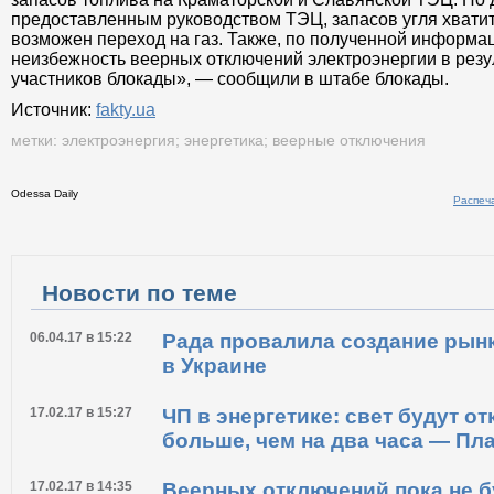
запасов топлива на Краматорской и Славянской ТЭЦ. По
предоставленным руководством ТЭЦ, запасов угля хватит
возможен переход на газ. Также, по полученной информа
неизбежность веерных отключений электроэнергии в резу
участников блокады», — сообщили в штабе блокады.
Источник:
fakty.ua
метки:
электроэнергия
;
энергетика
;
веерные отключения
Odessa Daily
Распечатать
Новости по теме
06.04.17 в 15:22
Рада провалила создание рын
в Украине