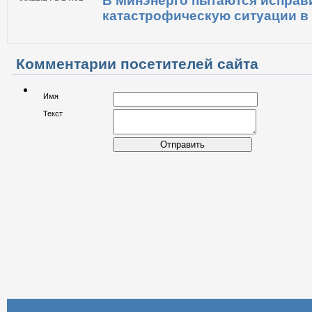
05.06.15 в 07:37
Верховная Рада приравняла з
электроэнергию к среднемир
05.12.14 в 14:02
В Минэнерго пытаются исправ
катастрофическую ситуации в 
Комментарии посетителей сайта
Имя
Текст
Отправить