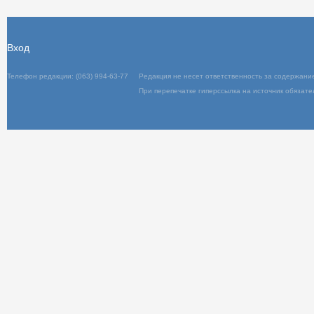
Вход
Телефон редакции: (063) 994-63-77
Редакция не несет ответственность за содержани
При перепечатке гиперссылка на источник обязате