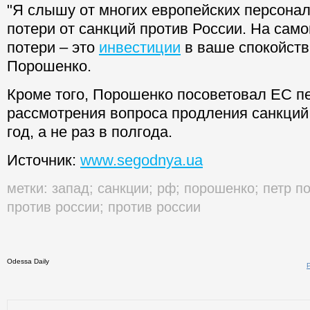
"Я слышу от многих европейских персонали
потери от санкций против России. На само
потери – это
инвестиции
в ваше спокойств
Порошенко.
Кроме того, Порошенко посоветовал ЕС пе
рассмотрения вопроса продления санкций
год, а не раз в полгода.
Источник:
www.segodnya.ua
метки:
запад
;
санкции
;
рф
;
порошенко
;
петр п
против россии
;
против россии
Odessa Daily
Распеч