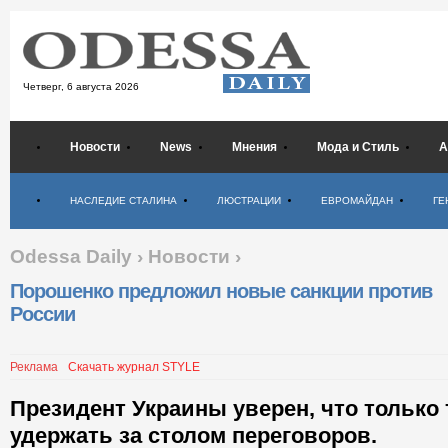
Четверг,
6 августа 2026
Новости
News
Мнения
Мода и Стиль
А
Психология
НАСЛЕДИЕ СТАЛИНА
ЛЮСТРАЦИИ
ЕВРОМАЙДАН
ГЕ
Odessa Daily
›
Новости
›
Порошенко предложил новые санкции против
России
Реклама
Скачать журнал STYLE
Президент Украины уверен, что только
удержать за столом переговоров.