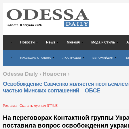
Суббота,
8 августа 2026
Новости
News
Мнения
Мода и Стиль
А
Психология
НАСЛЕДИЕ СТАЛИНА
ЛЮСТРАЦИИ
ЕВРОМАЙДАН
ГЕ
Odessa Daily
›
Новости
›
Освобождение Савченко является неотъемлем
частью Минских соглашений – ОБСЕ
Реклама
Скачать журнал STYLE
На переговорах Контактной группы Укр
поставила вопрос освобождения украи