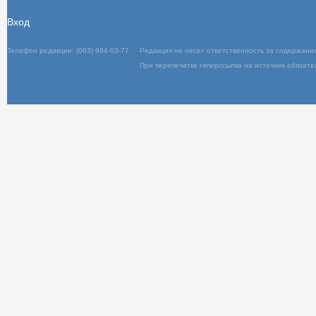
Вход
Телефон редакции: (063) 994-63-77
Редакц
При пер