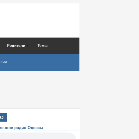
Родители
Темы
СЛИЯ
ИО
венное радио Одессы