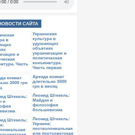
НОВОСТИ САЙТА
Украинская
культура в
удушающих
объятиях
украинизации и
политическая
конъюнктура.
Часть первая
Аренда комнат
длительно 3000
грн в месяц
Леонид Штекель:
Майдан и
философия
большевизма
Леонид Штекель:
Украина:
постколониальная
или постсоветская