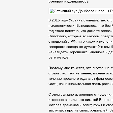
россиян надломилось
В 2015 году Украина окончательно отст
психологически. Выяснилось, что без Р
год стало понятно, что даже те оппоз
Оппоблок), которые во многом предст
отношений с РФ, ни о каком изменени
северного соседа не думают. Уж тем б
ненавидеть Порошенко, Яценюка и да
речи не идет.
Поэтому мне кажется, что внутренне 
страны, но, тем не менее, вполне осн
течение прошлого года этот факт осоз
часть, как и значительная часть росси
С этим связано изменение отношения 
искренне верили, что никакой Восточн
которая временами вопит, бузит и сво
выступают против своих родителей. За