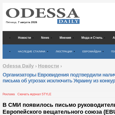
Пятница,
7 августа 2026
Новости
News
Мнения
Мода и Стиль
А
Психология
НАСЛЕДИЕ СТАЛИНА
ЛЮСТРАЦИИ
ЕВРОМАЙДАН
ГЕ
Odessa Daily
›
Новости
›
Организаторы Евровидения подтвердили нали
письма об угрозах исключить Украину из конку
Реклама
Скачать журнал STYLE
В СМИ появилось письмо руководите
Европейского вещательного союза (EB