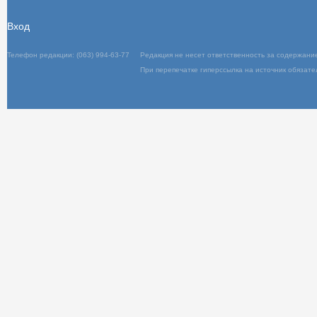
Вход
Телефон редакции: (063) 994-63-77
Редакц
При пер