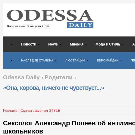
Воскресенье,
9 августа 2026
Новости
News
Мнения
Мода и Стиль
А
Психология
НАСЛЕДИЕ СТАЛИНА
ЛЮСТРАЦИИ
ЕВРОМАЙДАН
ГЕ
Odessa Daily
›
Родители
›
«Она, корова, ничего не чувствует...»
Реклама
Скачать журнал STYLE
Сексолог Александр Полеев об интимн
школьников