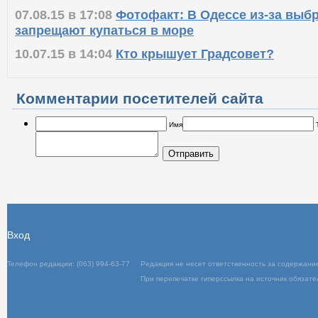
07.08.15 в 17:08
Фотофакт: В Одессе из-за выб
запрещают купаться в море
10.07.15 в 14:04
Кто крышует Градсовет?
Комментарии посетителей сайта
Имя
Отправить
Вход
Телефон редакции: (063) 994-63-77
Редакц
При пер