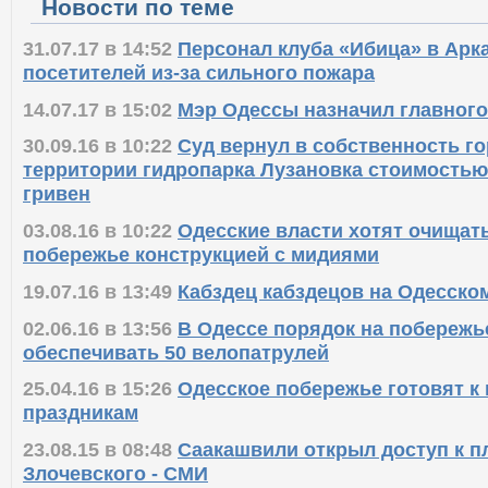
Новости по теме
31.07.17 в 14:52
Персонал клуба «Ибица» в Арк
посетителей из-за сильного пожара
14.07.17 в 15:02
Мэр Одессы назначил главног
30.09.16 в 10:22
Суд вернул в собственность г
территории гидропарка Лузановка стоимостью
гривен
03.08.16 в 10:22
Одесские власти хотят очищат
побережье конструкцией с мидиями
19.07.16 в 13:49
Кабздец кабздецов на Одесском
02.06.16 в 13:56
В Одессе порядок на побережь
обеспечивать 50 велопатрулей
25.04.16 в 15:26
Одесское побережье готовят к
праздникам
23.08.15 в 08:48
Саакашвили открыл доступ к п
Злочевского - СМИ