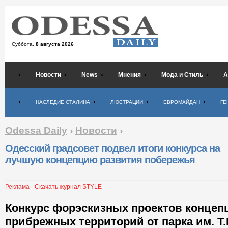
Суббота,
8 августа 2026
Новости
News
Мнения
Мода и Стиль
А
Психология
НАСЛЕДИЕ СТАЛИНА
ЛЮСТРАЦИИ
ЕВРОМАЙДАН
ГЕ
Odessa Daily
›
Новости
›
Одесский градсовет подвел итоги конкурса на
лучшую концепцию развития побережья
Реклама
Скачать журнал STYLE
Конкурс форэскизных проектов концеп
прибрежных территорий от парка им. Т.