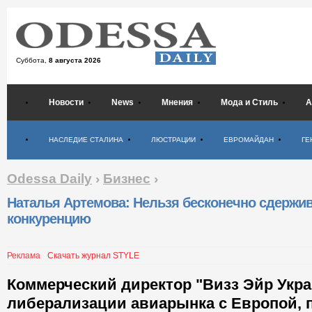
Суббота,
8 августа 2026
Новости
News
Мнения
Мода и Стиль
А
Психология
НАСЛЕДИЕ СТАЛИНА
ЛЮСТРАЦИИ
ЕВРОМАЙДАН
ГЕ
Odessa Daily
›
Бизнес
›
Наталья Артемова: Нельзя бесконечно сдержи
конкуренцию
Реклама
Скачать журнал STYLE
Коммерческий директор "Визз Эйр Укра
либерализации авиарынка с Европой,