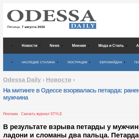
Пятница,
7 августа 2026
Новости
News
Мнения
Мода и Стиль
А
Психология
НАСЛЕДИЕ СТАЛИНА
ЛЮСТРАЦИИ
ЕВРОМАЙДАН
ГЕ
Odessa Daily
›
Новости
›
На митинге в Одессе взорвалась петарда: ране
мужчина
Реклама
Скачать журнал STYLE
В результате взрыва петарды у мужчин
ладони и сломаны два пальца. Петард