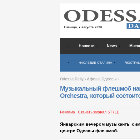
Пятница,
7 августа 2026
Новости
News
Мнен
Психология
НАСЛЕДИЕ СТАЛИНА
ЛЮСТРА
Odessa Daily
›
Афиша Одессы
›
Музыкальный флешмоб нак
Orchestra, который состоит
Реклама
Скачать журнал STYLE
Январским вечером музыканты симф
центре Одессы флешмоб.