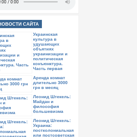
НОВОСТИ САЙТА
Украинская
культура в
удушающих
объятиях
украинизации и
политическая
конъюнктура.
Часть первая
Аренда комнат
длительно 3000
грн в месяц
Леонид Штекель:
Майдан и
философия
большевизма
Леонид Штекель:
Украина:
постколониальная
или постсоветская