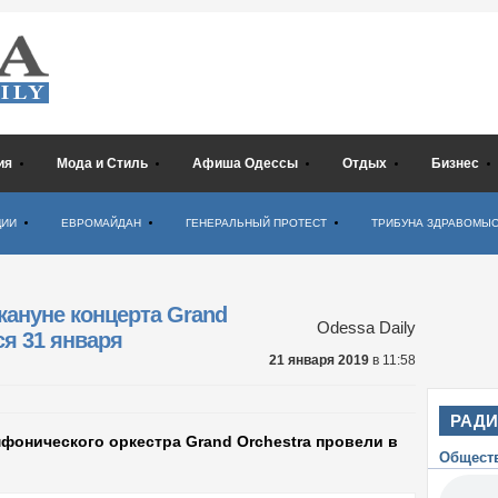
ия
Мода и Стиль
Афиша Одессы
Отдых
Бизнес
ЦИИ
ЕВРОМАЙДАН
ГЕНЕРАЛЬНЫЙ ПРОТЕСТ
ТРИБУНА ЗДРАВОМЫ
ануне концерта Grand
Odessa Daily
ся 31 января
21 января 2019
в 11:58
РАД
онического оркестра Grand Orchestra провели в
Общест