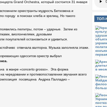
вспомнили оркестранты мудрость Бетховена и
по городу в поисках хлеба и зрелищ. Но такого
ТОП-
 появились пюпитры, потом – ударные. Затем из
ипками, виолончелями, духовыми
ли покупателей остановиться и удивиться.
настойчиво отвечала валторна. Музыка заполняла этажи.
дозревающих одесситов оркестр выбрал
инса.
ана в жанре «concerto grosso». Эта форма
на чередовании и противопоставлении звучания всего
 композиция посвящена Андреа Палладио –