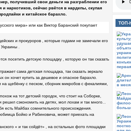
нер, получивший свои деньги на разграблении его
 и наркотиков, сейчас рвётся в нардепы, скупая
продпайки и китайское барахло.
ТОП-
ейских и прокуроров , которые годами не замечали его
 Украины .
тся посетить детскую площадку , которую он так сказать
тражает сама детская площадка, так сказать зеркало
х он хочет купить за дешевое и опасное барахло.
и на щебёнку с песком, сборник микробов с фекалиями,
охож на тот детский городок, что стоит на Соборке,
и решил сэкономить на детях, мол лохам и так много...
тебя есть Майбах сомнительного происхождения.
любимца Бойко и Рабиновича, может приехать на
нского « и так сойдёт» , на остальных фото площадки