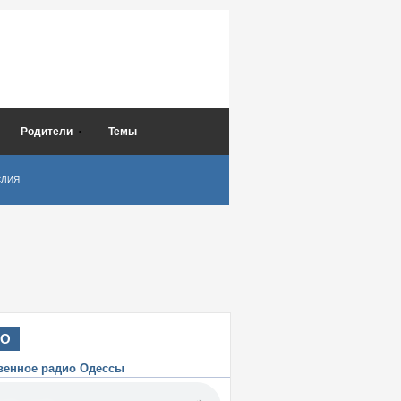
Родители
Темы
СЛИЯ
ИО
венное радио Одессы