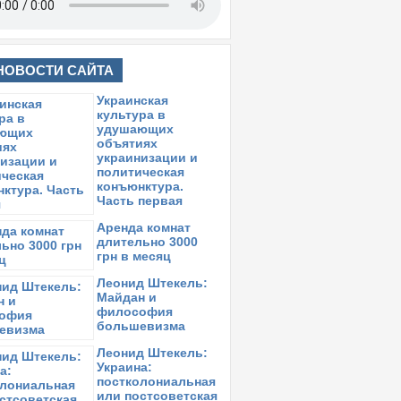
НОВОСТИ САЙТА
Украинская
культура в
удушающих
объятиях
украинизации и
политическая
конъюнктура.
Часть первая
Аренда комнат
длительно 3000
грн в месяц
Леонид Штекель:
Майдан и
философия
большевизма
Леонид Штекель:
Украина:
постколониальная
или постсоветская