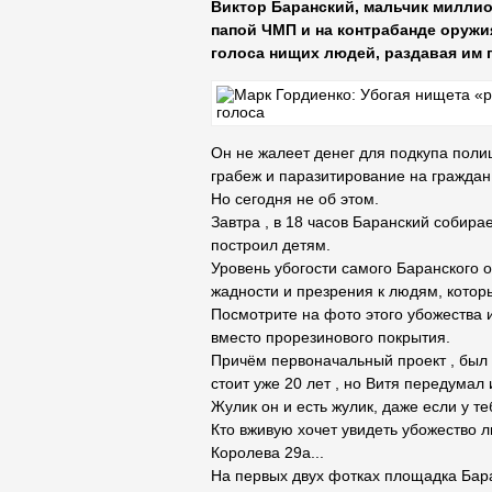
Виктор Баранский, мальчик миллио
папой ЧМП и на контрабанде оружия
голоса нищих людей, раздавая им 
Он не жалеет денег для подкупа полиц
грабеж и паразитирование на граждан
Но сегодня не об этом.
Завтра , в 18 часов Баранский собирае
построил детям.
Уровень убогости самого Баранского о
жадности и презрения к людям, которы
Посмотрите на фото этого убожества 
вместо прорезинового покрытия.
Причём первоначальный проект , был п
стоит уже 20 лет , но Витя передумал 
Жулик он и есть жулик, даже если у 
Кто вживую хочет увидеть убожество 
Королева 29а...
На первых двух фотках площадка Бара