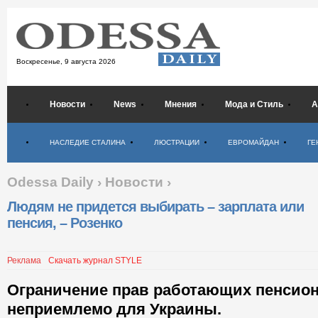
Воскресенье,
9 августа 2026
Новости
News
Мнения
Мода и Стиль
А
Психология
НАСЛЕДИЕ СТАЛИНА
ЛЮСТРАЦИИ
ЕВРОМАЙДАН
ГЕ
Odessa Daily
›
Новости
›
Людям не придется выбирать – зарплата или
пенсия, – Розенко
Реклама
Скачать журнал STYLE
Ограничение прав работающих пенсио
неприемлемо для Украины.