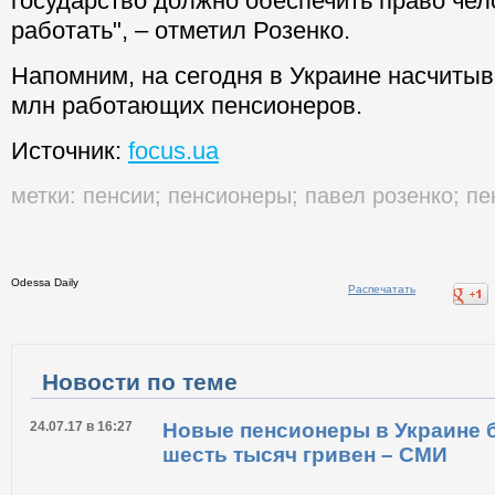
государство должно обеспечить право че
работать", – отметил Розенко.
Напомним, на сегодня в Украине насчитыв
млн работающих пенсионеров.
Источник:
focus.ua
метки:
пенсии
;
пенсионеры
;
павел розенко
;
пе
Odessa Daily
Распечатать
Новости по теме
24.07.17 в 16:27