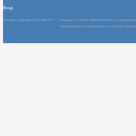
Вход
Телефон редакции: (063) 994-63-77
Редакц
При пер