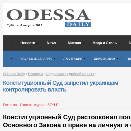
Суббота,
8 августа 2026
Новости
News
Мнения
Мода и Стиль
А
Психология
НАСЛЕДИЕ СТАЛИНА
ЛЮСТРАЦИИ
ЕВРОМАЙДАН
ГЕ
Odessa Daily
›
Новости
›
коррупция судебной власти
›
Конституционный Суд запретил украинцам
контролировать власть
Реклама
Скачать журнал STYLE
Конституционный Суд растолковал по
Основного Закона о праве на личную и