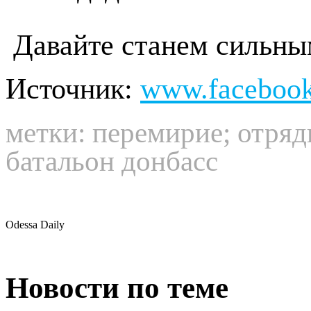
Давайте станем сильным
Источник:
www.faceboo
метки:
перемирие
;
отряд
батальон донбасс
Odessa Daily
Новости по теме