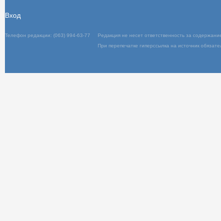
Вход
Телефон редакции: (063) 994-63-77
Редакц
При пер