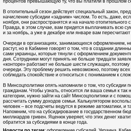
процентов превышающую ту, что вы платили в прошлом с
В отопительный сезон действует специальный закон, пр
начисление субсидии «задним» числом. То есть, даже, ес
ноября, они распространятся и на начало отопительного се
Правда, в этом случае, вам придется выплачивать всю сум
и за ноябрь, а уже в декабре или январе вам пересчитают
Очереди в организациях, занимающихся оформлением, не
растут, но в Кабмине говорят о том, что в создании длин
сами украинцы, которые тянули с оформлением документ
дня. Сотрудники могут принять не больше тридцати заявле
«конторе» работают не больше шести служащих, поэтом
очереди. Эту проблему решить невозможно, поэтому всех
соблюдать спокойствие и относиться с пониманием к сло
В Минсоцполитики опять напомнили о том, что субсидии 
гражданам. Чтобы узнать, относится ли ваша семья к так
категории, нужно зайти на сайт Минсоцполитики и с помо
рассчитать сумму доходов семьи. Калькулятором восполь
человек – все подсчеты ведутся в режиме автоматики, и т
Напомним, что на субсидирование в государственном бюд
миллиардов гривен. Яценюк уверяет, что этих денег хватит
обратится за субсидиями в конце года.
Новости по тегам
: оформление субсидий, Украина, Кабми