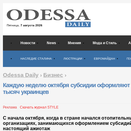
Пятница,
7 августа 2026
Новости
News
Мнения
Мода и Стиль
А
Психология
НАСЛЕДИЕ СТАЛИНА
ЛЮСТРАЦИИ
ЕВРОМАЙДАН
ГЕ
Odessa Daily
›
Бизнес
›
Каждую неделю октября субсидии оформляют 
тысяч украинцев
Реклама
Скачать журнал STYLE
С начала октября, когда в стране начался отопительн
организациях, занимающихся оформлением субсидий
настоящий ажиотаж