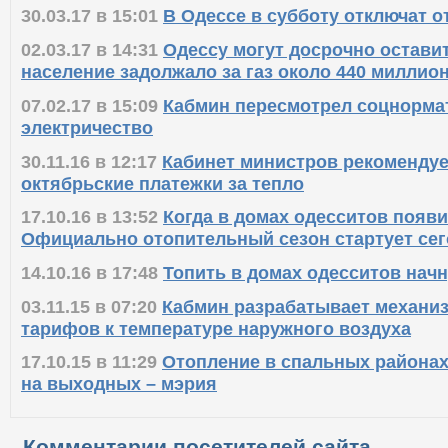
30.03.17 в 15:01
В Одессе в субботу отключат 
02.03.17 в 14:31
Одессу могут досрочно оставит
население задолжало за газ около 440 миллио
07.02.17 в 15:09
Кабмин пересмотрел соцнормат
электричество
30.11.16 в 12:17
Кабинет министров рекомендуе
октябрьские платежки за тепло
17.10.16 в 13:52
Когда в домах одесситов появи
Официально отопительный сезон стартует се
14.10.16 в 17:48
Топить в домах одесситов начн
03.11.15 в 07:20
Кабмин разрабатывает механи
тарифов к температуре наружного воздуха
17.10.15 в 11:29
Отопление в спальных района
на выходных – мэрия
Комментарии посетителей сайта