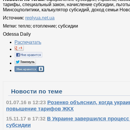
тарифы, специальный закон, начисление субсидии, льготы
Минсоцполитики, калькулятор субсидий, доход семьи Нов
Источник:
replyua.net.ua
Метки:
тепло
;
отопление
;
субсидии
Odessa Daily
Распечатать
Новости по теме
01.07.16 в 12:23
Розенко объяснил, когда укра
повышение тарифов ЖКХ
15.11.17 в 17:32
В Украине завершился процесс
субсидии