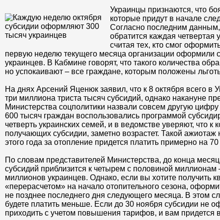
Украинцы признаются, что бо
которые придут в начале сле
Согласно последним данным,
обратится каждая четвертая у
считая тех, кто смог оформить
первую неделю текущего месяца организации оформили с
украинцев. В Кабмине говорят, что такого количества обр
но успокаивают – все граждане, которым положены льготы
На днях Арсений Яценюк заявил, что к 8 октября всего в
три миллиона триста тысяч субсидий, однако накануне пр
Министерства соцполитики назвали совсем другую цифру
600 тысяч граждан воспользовались программой субсиди
четверть украинских семей, и в ведомстве уверяют, что к 
получающих субсидии, заметно возрастет. Такой ажиотаж н
этого года за отопление придется платить примерно на 7
По словам представителей Министерства, до конца меся
субсидий приблизится к четырем с половиной миллионам 
миллионов украинцев. Однако, если вы хотите получить к
«перерасчетом» на начало отопительного сезона, оформи
не позднее последнего дня следующего месяца. В этом сл
будете платить меньше. Если до 30 ноября субсидии не о
приходить с учетом повышения тарифов, и вам придется 