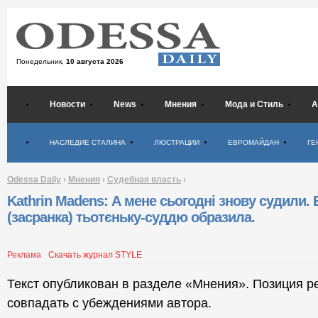
Понедельник,
10 августа 2026
Новости
News
Мнения
Мода и Стиль
А
Психология
НАСЛЕДИЕ СТАЛИНА
ЛЮСТРАЦИИ
ЕВРОМАЙДАН
ГЕ
Odessa Daily
›
Мнения
›
Судебная власть
›
Kathrin Madens: А мене сьогодні знову судили. 
(засранка) тьотєньку-суддю образила.
Реклама
Скачать журнал STYLE
Текст опубликован в разделе «Мнения». Позиция р
совпадать с убеждениями автора.