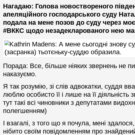
Нагадаю: Голова новоствореного півден
апеляційного господарського суду Ната
подала на мене позов до суду через мо
#ВККС щодо незадекларованого нею ма
Порада: Все, більше ніяких звернень не пи
наказуємо.
Я так розумію, зі слів адвокатки, суддя вв
люблю особисто її і лише на її діяльність з
тут такі всі чиновники з депутатами видохн
полегшенням)
І взагалі, з того що я почула, мені здалос
нібито своїм повідомленням про знайдений