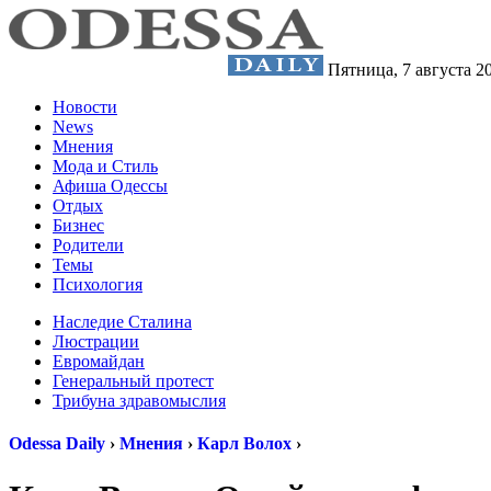
Пятница,
7 августа 2
Новости
News
Мнения
Мода и Стиль
Афиша Одессы
Отдых
Бизнес
Родители
Темы
Психология
Наследие Сталина
Люстрации
Евромайдан
Генеральный протест
Трибуна здравомыслия
Odessa Daily
›
Мнения
›
Карл Волох
›