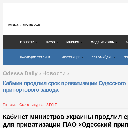
Пятница,
7 августа 2026
Новости
News
Мнения
Мода и Стиль
А
Психология
НАСЛЕДИЕ СТАЛИНА
ЛЮСТРАЦИИ
ЕВРОМАЙДАН
ГЕ
Odessa Daily
›
Новости
›
Кабмин продлил срок приватизации Одесского
припортового завода
Реклама
Скачать журнал STYLE
Кабинет министров Украины продлил с
для приватизации ПАО «Одесский при