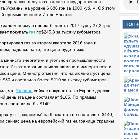
ило среднюю цену газа в проект государственного
а Украины на уровне 6 686 грн за 1000 куб. м. Об этом
ной промышленности Игорь Насалик.
ТОП-
о заложенному в проект бюджета-2017 курсу 27,2 грн/
вает покупать
газ
по$245,8 за тысячу кубометров.
ортировал газ во втором квартале 2016 года и
ьем, надеясь на то, что цена будет ниже.
ста министр энергетики и угольной промышленности
огаз" в затягивании начала активного импорта газа и
сокой цене. Министр отметил, что на июль-август цена
а $30 и составила более $210 за тысячу кубометров.
вил, что
Украина
сейчас покупает газ в Европе дороже,
ний день эта цена составляет $185. По прямым
она составляла бы $140".
ракту с "Газпромом" на ІІІ квартал не составляет $140,
ом сейчас цена на европейский газ на границе Украины