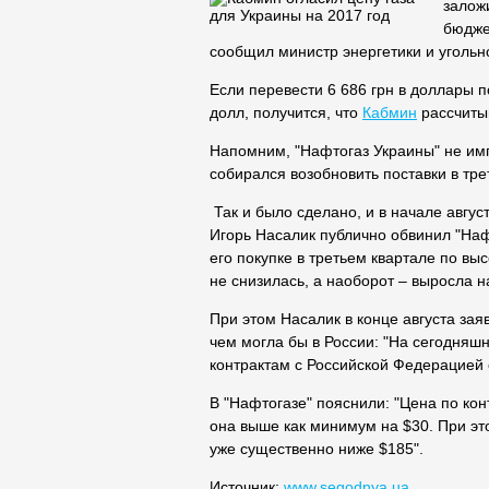
залож
бюджет
сообщил министр энергетики и уголь
Если перевести 6 686 грн в доллары п
долл, получится, что
Кабмин
рассчиты
Напомним, "Нафтогаз Украины" не имп
собирался возобновить поставки в трет
Так и было сделано, и в начале авгу
Игорь Насалик публично обвинил "Нафт
его покупке в третьем квартале по вы
не снизилась, а наоборот – выросла н
При этом Насалик в конце августа зая
чем могла бы в России: "На сегодняш
контрактам с Российской Федерацией 
В "Нафтогазе" пояснили: "Цена по конт
она выше как минимум на $30. При эт
уже существенно ниже $185".
Источник:
www.segodnya.ua