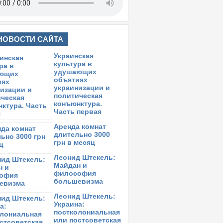
НОВОСТИ САЙТА
Украинская
культура в
удушающих
объятиях
украинизации и
политическая
конъюнктура.
Часть первая
Аренда комнат
длительно 3000
грн в месяц
Леонид Штекель:
Майдан и
философия
большевизма
Леонид Штекель:
Украина:
постколониальная
или постсоветская