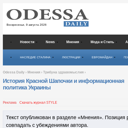
Воскресенье,
9 августа 2026
Новости
News
Мнения
Мода и Стиль
А
Психология
НАСЛЕДИЕ СТАЛИНА
ЛЮСТРАЦИИ
ЕВРОМАЙДАН
ГЕ
Odessa Daily
›
Мнения
›
Трибуна здравомыслия
›
История Красной Шапочки и информационная
политика Украины
Реклама
Скачать журнал STYLE
Текст опубликован в разделе «Мнения». Позиция 
совпадать с убеждениями автора.