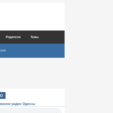
Родители
Темы
СЛИЯ
ИО
венное радио Одессы