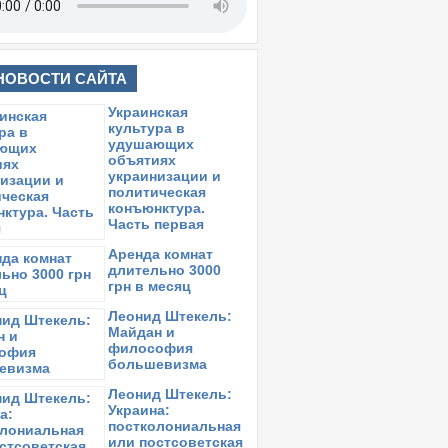
НОВОСТИ САЙТА
Украинская
культура в
удушающих
объятиях
украинизации и
политическая
конъюнктура.
Часть первая
Аренда комнат
длительно 3000
грн в месяц
Леонид Штекель:
Майдан и
философия
большевизма
Леонид Штекель:
Украина:
постколониальная
или постсоветская