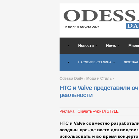
Четверг,
6 августа 2026
Новости
News
Мнен
Психология
НАСЛЕДИЕ СТАЛИНА
ЛЮСТРА
Odessa Daily
›
Мода и Стиль
›
HTC и Valve представили о
реальности
Реклама
Скачать журнал STYLE
HTC и Valve совместно разработал
созданы прежде всего для видеоигр
использовать и во время концертов