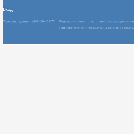
Вход
Телефон редакции: (063) 994-63-77
Редакц
При пер