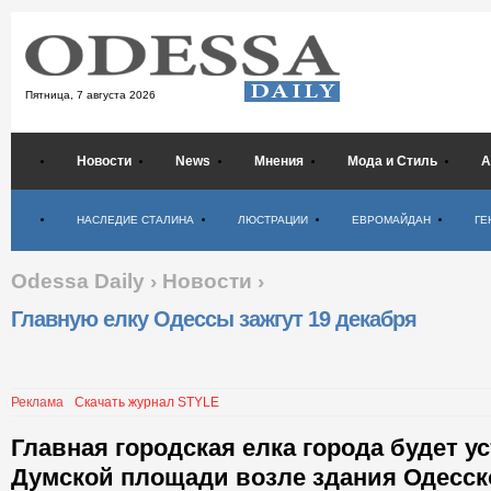
Пятница,
7 августа 2026
Новости
News
Мнения
Мода и Стиль
А
Психология
НАСЛЕДИЕ СТАЛИНА
ЛЮСТРАЦИИ
ЕВРОМАЙДАН
ГЕ
Odessa Daily
›
Новости
›
Главную елку Одессы зажгут 19 декабря
Реклама
Скачать журнал STYLE
Главная городская елка города будет у
Думской площади возле здания Одесско