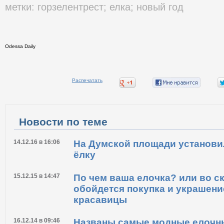
метки:
горзелентрест
;
елка
;
новый год
Odessa Daily
Распечатать
Новости по теме
14.12.16 в 16:06
На Думской площади установи
ёлку
15.12.15 в 14:47
По чем ваша елочка? или во с
обойдется покупка и украшени
красавицы
16.12.14 в 09:46
Названы самые модные елочн