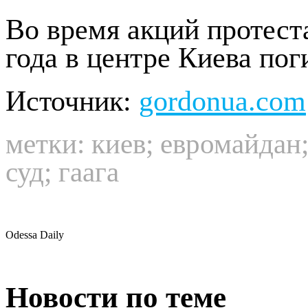
агрессию, преступления
военные преступления.
Во время акций протеста
года в центре Киева пог
Источник:
gordonua.com
метки:
киев
;
евромайдан
суд
;
гаага
Odessa Daily