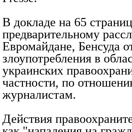
главный прокурор Межд
(МУС) Фату Бенсуда, со
Presse.
В докладе на 65 страни
предварительному расс
Евромайдане, Бенсуда о
злоупотребления в обла
украинских правоохрани
частности, по отношени
журналистам.