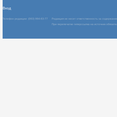
Вход
Телефон редакции: (063) 994-63-77
Редакц
При пер