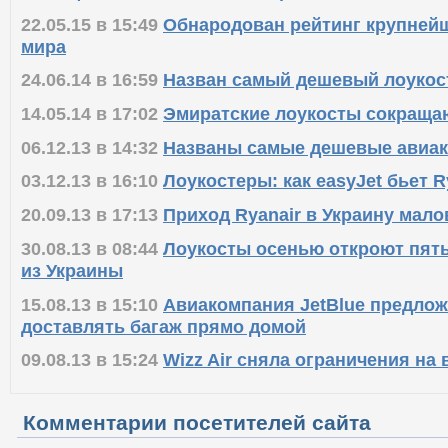
22.05.15 в 15:49
Обнародован рейтинг крупней
мира
24.06.14 в 16:59
Назван самый дешевый лоукост
14.05.14 в 17:02
Эмиратские лоукосты сокращаю
06.12.13 в 14:32
Названы самые дешевые авиа
03.12.13 в 16:10
Лоукостеры: как easyJet бьет R
20.09.13 в 17:13
Приход Ryanair в Украину мало
30.08.13 в 08:44
Лоукосты осенью откроют пят
из Украины
15.08.13 в 15:10
Авиакомпания JetBlue предло
доставлять багаж прямо домой
09.08.13 в 15:24
Wizz Air сняла ограничения на 
Комментарии посетителей сайта