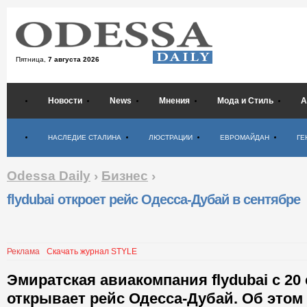
Пятница,
7 августа 2026
Новости
News
Мнения
Мода и Стиль
А
Психология
НАСЛЕДИЕ СТАЛИНА
ЛЮСТРАЦИИ
ЕВРОМАЙДАН
ГЕ
Odessa Daily
›
Бизнес
›
flydubai откроет рейс Одесса-Дубай в сентябре
Реклама
Скачать журнал STYLE
Эмиратская авиакомпания flydubai с 20
открывает рейс Одесса-Дубай. Об этом