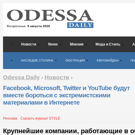
Воскресенье,
9 августа 2026
Новости
News
Мнения
Мода и Стиль
А
Психология
НАСЛЕДИЕ СТАЛИНА
ЛЮСТРАЦИИ
ЕВРОМАЙДАН
ГЕ
Odessa Daily
›
Новости
›
Facebook, Microsoft, Twitter и YouTube будут
вместе бороться с экстремистскими
материалами в Интернете
Реклама
Скачать журнал STYLE
Крупнейшие компании, работающие в о