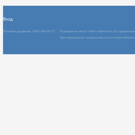
Вход
Телефон редакции: (063) 994-63-77
Редакц
При пер