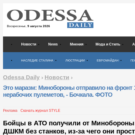
Воскресенье,
9 августа 2026
Новости
News
Мнения
Мода и Стиль
А
Психология
НАСЛЕДИЕ СТАЛИНА
ЛЮСТРАЦИИ
ЕВРОМАЙДАН
ГЕ
Odessa Daily
›
Новости
›
Это маразм: Минобороны отправило на фронт 
нерабочих пулеметов, - Бочкала. ФОТО
Реклама
Скачать журнал STYLE
Бойцы в АТО получили от Минобороны
ДШКМ без станков, из-за чего они прос