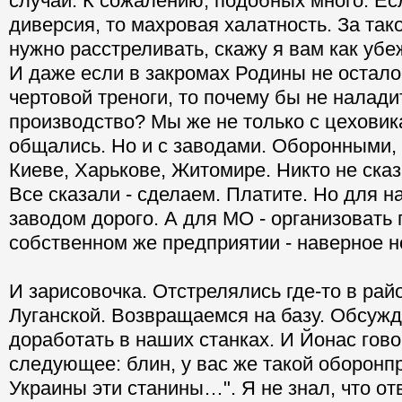
случай. К сожалению, подобных много. Ес
диверсия, то махровая халатность. За так
нужно расстреливать, скажу я вам как убе
И даже если в закромах Родины не остало
чертовой треноги, то почему бы не налади
производство? Мы же не только с цехови
общались. Но и с заводами. Оборонными, 
Киеве, Харькове, Житомире. Никто не ска
Все сказали - сделаем. Платите. Но для н
заводом дорого. А для МО - организовать 
собственном же предприятии - наверное н
И зарисовочка. Отстрелялись где-то в ра
Луганской. Возвращаемся на базу. Обсужд
доработать в наших станках. И Йонас гов
следующее: блин, у вас же такой оборонп
Украины эти станины…". Я не знал, что от