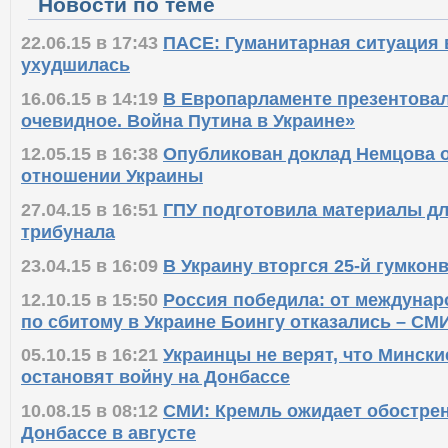
Новости по теме
22.06.15 в 17:43
ПАСЕ: Гуманитарная ситуация 
ухудшилась
16.06.15 в 14:19
В Европарламенте презентова
очевидное. Война Путина в Украине»
12.05.15 в 16:38
Опубликован доклад Немцова о
отношении Украины
27.04.15 в 16:51
ГПУ подготовила материалы дл
трибунала
23.04.15 в 16:09
В Украину вторгся 25-й гумкон
12.10.15 в 15:50
Россия победила: от междунар
по сбитому в Украине Боингу отказались – СМ
05.10.15 в 16:21
Украинцы не верят, что Минск
остановят войну на Донбассе
10.08.15 в 08:12
СМИ: Кремль ожидает обостре
Донбассе в августе