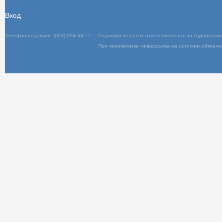
Вход
Телефон редакции: (063) 994-63-77
Редакц
При пер