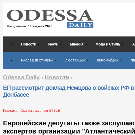
Понедельник,
10 августа 2026
Новости
News
Мнения
Мода и Стиль
А
Психология
НАСЛЕДИЕ СТАЛИНА
ЛЮСТРАЦИИ
ЕВРОМАЙДАН
ГЕ
Odessa Daily
›
Новости
›
ЕП рассмотрит доклад Немцова о войсках РФ в
Донбассе
Реклама
Скачать журнал STYLE
Европейские депутаты также заслушаю
экспертов организации "Атлантический 