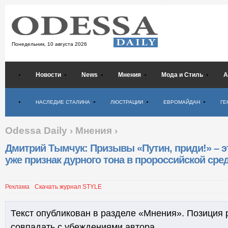
Понедельник,
10 августа 2026
Новости
News
Мнения
Мода и Стиль
А
Психология
НАСЛЕДИЕ СТАЛИНА
ЛЮСТРАЦИИ
ЕВРОМАЙДАН
ГЕ
Odessa Daily
›
Мнения
›
Дмитрий Тымчук: Призывы «Путин, приди!» – э
уже признак дурного тона в пророссийской сре
Реклама
Скачать журнал STYLE
Текст опубликован в разделе «Мнения». Позиция 
совпадать с убеждениями автора.