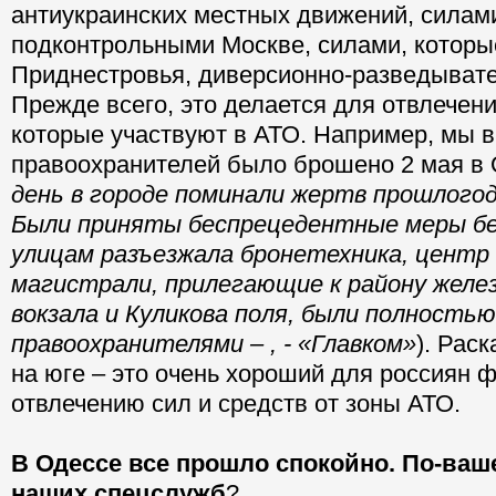
антиукраинских местных движений, силам
подконтрольными Москве, силами, которы
Приднестровья, диверсионно-разведыват
Прежде всего, это делается для отвлечени
которые участвуют в АТО. Например, мы в
правоохранителей было брошено 2 мая в 
день в городе поминали жертв прошлого
Были приняты беспрецедентные меры бе
улицам разъезжала бронетехника, центр 
магистрали, прилегающие к району желе
вокзала и Куликова поля, были полность
правоохранителями – , - «Главком»
). Рас
на юге – это очень хороший для россиян ф
отвлечению сил и средств от зоны АТО.
В Одессе все прошло спокойно. По-ваше
наших спецслужб
?