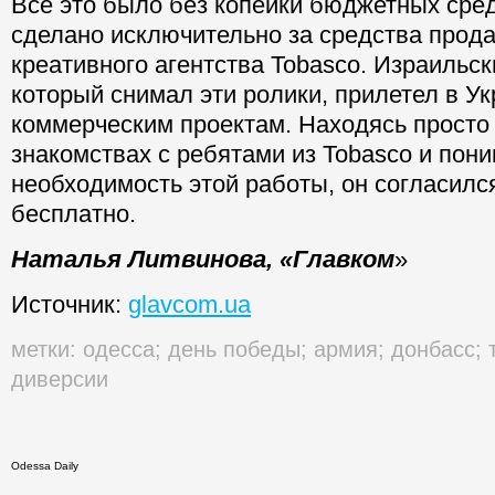
Все это было без копейки бюджетных сре
сделано исключительно за средства прода
креативного агентства Tobasco. Израильск
который снимал эти ролики, прилетел в Ук
коммерческим проектам. Находясь просто
знакомствах с ребятами из Tobasco и пон
необходимость этой работы, он согласился
бесплатно.
Наталья Литвинова, «Главком
»
Источник:
glavcom.ua
метки:
одесса
;
день победы
;
армия
;
донбасс
;
диверсии
Odessa Daily