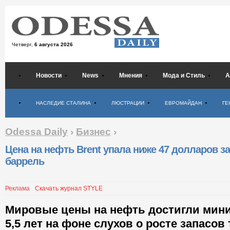
Четверг,
6 августа 2026
Новости
News
Мнения
Мода и Стиль
А
Психология
НАСЛЕДИЕ СТАЛИНА
ЛЮСТРАЦИИ
ЕВРОМАЙДАН
ГЕ
Odessa Daily
›
Бизнес
›
Цена на нефть Brent упала ниже 47 долларов за
баррель
Реклама
Скачать журнал STYLE
Мировые цены на нефть достигли мин
5,5 лет на фоне слухов о росте запасо