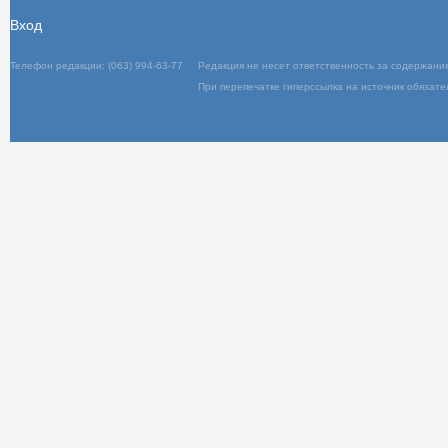
Вход
Телефон редакции: (063) 994-63-77
Редакц
При пер