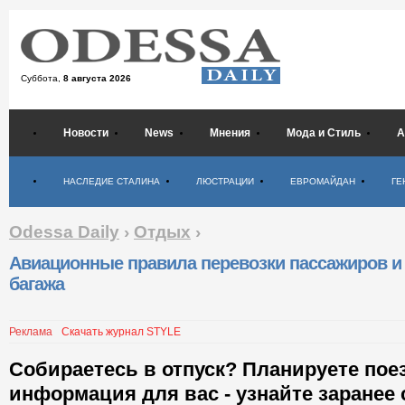
Суббота,
8 августа 2026
Новости
News
Мнения
Мода и Стиль
А
Психология
НАСЛЕДИЕ СТАЛИНА
ЛЮСТРАЦИИ
ЕВРОМАЙДАН
ГЕ
Odessa Daily
›
Отдых
›
Авиационные правила перевозки пассажиров и
багажа
Реклама
Скачать журнал STYLE
Собираетесь в отпуск? Планируете пое
информация для вас - узнайте заранее 