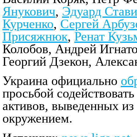
Янукович
,
Эдуард Став
Курченко
,
Сергей Арбуз
Присяжнюк
,
Ренат Кузь
Колобов, Андрей Игнато
Георгий Дзекон, Алекса
Украина официально
об
просьбой содействовать
активов, выведенных из
окружением.