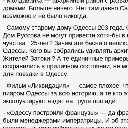
- Молдаванка — аварийный район с разв
домами. Больше ничего. Нет там давно Са
возможно и не было никогда.
- Самому старому дому Одессы 203 года. 
Дом Руссова не могут привести хотя-бы 
чувства , 25-лет? Зачем эти басни о велик
Одессы. Кого вы собрались удивлять архи
Жителей Затоки ? А те единичные пример
сохранились в приличном состоянии, не м
для поездки в Одессу.
- Фильм «Ликвидация» — самое плохое, ч
пиаром Одессы за всю историю, а те кто э
эксплуатируют ездят на трупе лошади.
- «Одессу построили французы» — да фра
были менеджерами императрицы. И об это