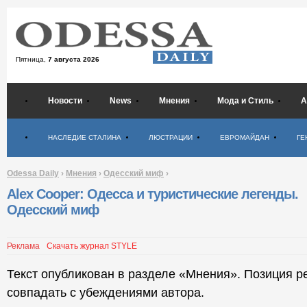
Пятница,
7 августа 2026
Новости
News
Мнения
Мода и Стиль
А
Психология
НАСЛЕДИЕ СТАЛИНА
ЛЮСТРАЦИИ
ЕВРОМАЙДАН
ГЕ
Odessa Daily
›
Мнения
›
Одесский миф
›
Alex Cooper: Одесса и туристические легенды.
Одесский миф
Реклама
Скачать журнал STYLE
Текст опубликован в разделе «Мнения». Позиция р
совпадать с убеждениями автора.