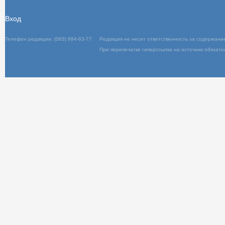
Вход
Телефон редакции: (063) 994-63-77
Редакц
При пер