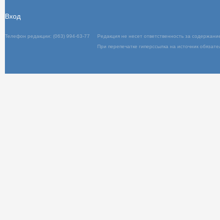
Вход
Телефон редакции: (063) 994-63-77
Редакция не несет ответственность за содержани
При перепечатке гиперссылка на источник обязате