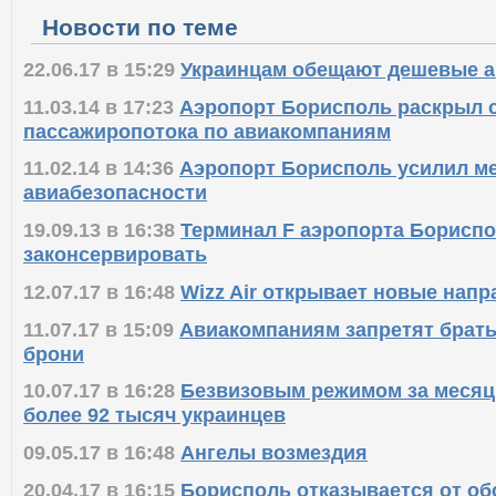
Новости по теме
22.06.17 в 15:29
Украинцам обещают дешевые 
11.03.14 в 17:23
Аэропорт Борисполь раскрыл 
пассажиропотока по авиакомпаниям
11.02.14 в 14:36
Аэропорт Борисполь усилил м
авиабезопасности
19.09.13 в 16:38
Терминал F аэропорта Борисп
законсервировать
12.07.17 в 16:48
Wizz Air открывает новые напр
11.07.17 в 15:09
Авиакомпаниям запретят брать
брони
10.07.17 в 16:28
Безвизовым режимом за месяц
более 92 тысяч украинцев
09.05.17 в 16:48
Ангелы возмездия
20.04.17 в 16:15
Борисполь отказывается от о