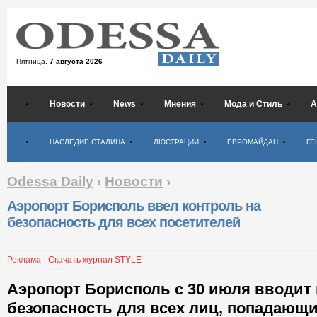
Пятница,
7 августа 2026
Новости
News
Мнения
Мода и Стиль
А
Психология
НАСЛЕДИЕ СТАЛИНА
ЛЮСТРАЦИИ
ЕВРОМАЙДАН
ГЕ
Odessa Daily
›
Новости
›
Аэропорт Борисполь ввел контроль на
безопасность для всех посетителей
Реклама
Скачать журнал STYLE
Аэропорт Борисполь с 30 июля вводит 
безопасность для всех лиц, попадающ