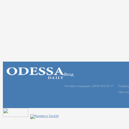
Вход
Телефон редакции: (063) 994-63-77
Редакц
При пер