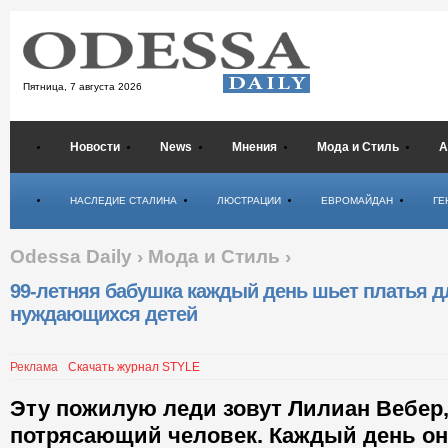
Пятница,
7 августа 2026
Новости
News
Мнения
Мода и Стиль
А
Психология
НАСЛЕДИЕ СТАЛИНА
ЛЮСТРАЦИИ
ЕВРОМАЙДАН
ГЕ
Odessa Daily
›
Мода и Стиль
›
99-летняя бабушка каждый день шьет платья д
нуждающихся детей
Реклама
Скачать журнал STYLE
Эту пожилую леди зовут Лилиан Вебер,
потрясающий человек. Каждый день он