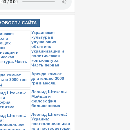
НОВОСТИ САЙТА
Украинская
культура в
удушающих
объятиях
украинизации и
политическая
конъюнктура.
Часть первая
Аренда комнат
длительно 3000
грн в месяц
Леонид Штекель:
Майдан и
философия
большевизма
Леонид Штекель:
Украина:
постколониальная
или постсоветская