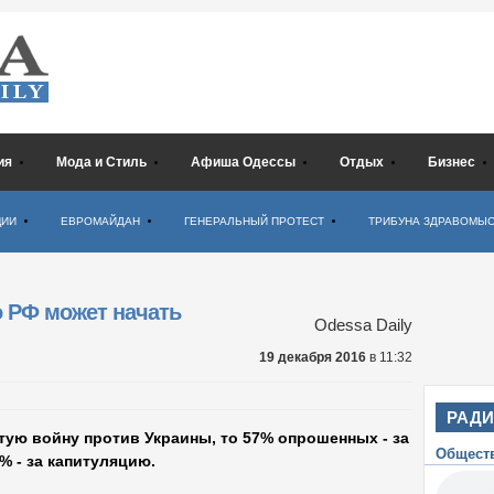
ия
Мода и Стиль
Афиша Одессы
Отдых
Бизнес
ЦИИ
ЕВРОМАЙДАН
ГЕНЕРАЛЬНЫЙ ПРОТЕСТ
ТРИБУНА ЗДРАВОМЫ
о РФ может начать
Odessa Daily
19 декабря 2016
в 11:32
РАД
тую войну против Украины, то 57% опрошенных - за
Общест
% - за капитуляцию.