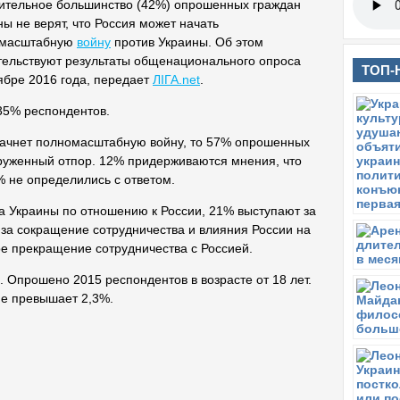
ительное большинство (42%) опрошенных граждан
ы не верят, что Россия может начать
омасштабную
войну
против Украины. Об этом
тельствуют результаты общенационального опроса
ТОП-
ябре 2016 года, передает
ЛІГА.net
.
35% респондентов.
 начнет полномасштабную войну, то 57% опрошенных
оруженный отпор. 12% придерживаются мнения, что
% не определились с ответом.
а Украины по отношению к России, 21% выступают за
 за сокращение сотрудничества и влияния России на
е прекращение сотрудничества с Россией.
. Опрошено 2015 респондентов в возрасте от 18 лет.
не превышает 2,3%.