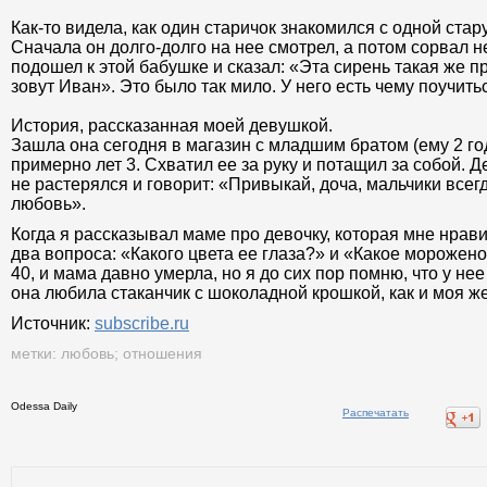
Как-то видела, как один старичок знакомился с одной стар
Сначала он
долго-долго на нее смотрел, а потом сорвал н
подошел к этой бабушке и сказал: «Эта сирень такая же п
зовут Иван». Это было так мило. У него есть чему поучить
История, рассказанная моей девушкой.
Зашла она сегодня в магазин с младшим братом (ему 2 год
примерно лет 3. Схватил ее за руку и потащил за собой. Д
не растерялся и говорит: «Привыкай, доча, мальчики все
любовь».
Когда я рассказывал маме про девочку, которая мне нрави
два вопроса: «Какого цвета ее глаза?» и «Какое морожен
40, и мама давно умерла, но я до сих пор помню, что у не
она любила стаканчик с шоколадной крошкой, как и моя ж
Источник:
subscribe.ru
метки:
любовь
;
отношения
Odessa Daily
Распечатать