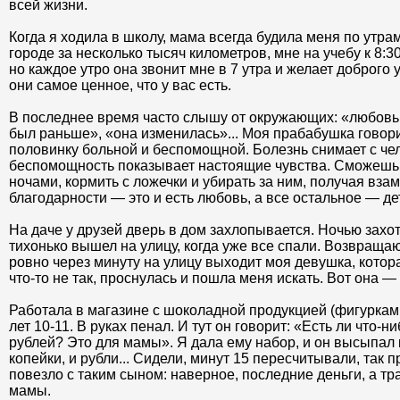
всей жизни.
Когда я ходила в школу, мама всегда будила меня по утрам
городе за несколько тысяч километров, мне на учебу к 8:30
но каждое утро она звонит мне в 7 утра и желает доброго 
они самое ценное, что у вас есть.
В последнее время часто слышу от окружающих: «любовь 
был раньше», «она изменилась»... Моя прабабушка говор
половинку больной и беспомощной. Болезнь снимает с чел
беспомощность показывает настоящие чувства. Сможешь
ночами, кормить с ложечки и убирать за ним, получая вза
благодарности — это и есть любовь, а все остальное — де
На даче у друзей дверь в дом захлопывается. Ночью захо
тихонько вышел на улицу, когда уже все спали. Возвраща
ровно через минуту на улицу выходит моя девушка, котор
что-то не так, проснулась и пошла меня искать. Вот она —
Работала в магазине с шоколадной продукцией (фигурками 
лет 10-11. В руках пенал. И тут он говорит: «Есть ли что-
рублей? Это для мамы». Я дала ему набор, и он высыпал к
копейки, и рубли... Сидели, минут 15 пересчитывали, так 
повезло с таким сыном: наверное, последние деньги, а тр
мамы.