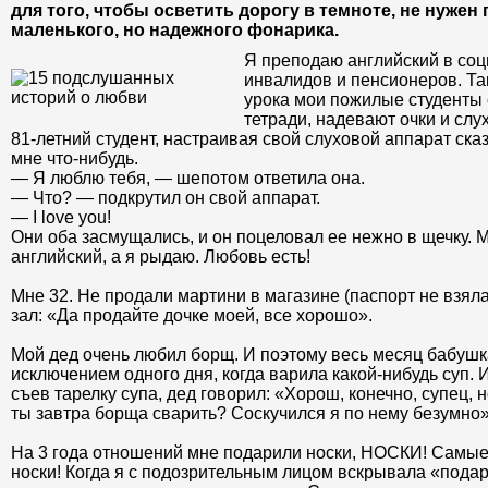
для того, чтобы осветить дорогу в темноте, не нужен
маленького, но надежного фонарика.
Я преподаю английский в соц
инвалидов и пенсионеров. Та
урока мои пожилые студенты 
тетради, надевают очки и слу
81-летний студент, настраивая свой слуховой аппарат ск
мне что-нибудь.
— Я люблю тебя, — шепотом ответила она.
— Что? — подкрутил он свой аппарат.
— I love you!
Они оба засмущались, и он поцеловал ее нежно в щечку. 
английский, а я рыдаю. Любовь есть!
Мне 32. Не продали мартини в магазине (паспорт не взяла
зал: «Да продайте дочке моей, все хорошо».
Мой дед очень любил борщ. И поэтому весь месяц бабушка
исключением одного дня, когда варила какой-нибудь суп. И
съев тарелку супа, дед говорил: «Хорош, конечно, супец, 
ты завтра борща сварить? Соскучился я по нему безумно»
На 3 года отношений мне подарили носки, НОСКИ! Сам
носки! Когда я с подозрительным лицом вскрывала «подаро