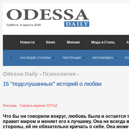
Суббота,
8 августа 2026
Новости
News
Мнения
Мода и Стиль
А
Психология
НАСЛЕДИЕ СТАЛИНА
ЛЮСТРАЦИИ
ЕВРОМАЙДАН
ГЕ
Odessa Daily
›
Психология
›
15 "подслушанных" историй о любви
Реклама
Скачать журнал STYLE
Что бы ни говорили вокруг, любовь была и остается т
правит миром и меняет его к лучшему. Она не всегда в
стороны, ей не обязательно кричать о себе. Она може