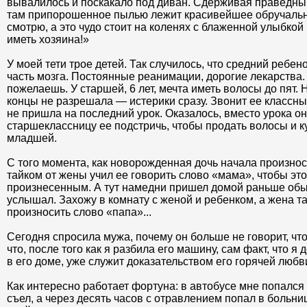
вывалилось и поскакало под диван. Сдерживая праведный 
там припорошенное пылью лежит красивейшее обручальн
смотрю, а это чудо стоит на коленях с блаженной улыбкой 
иметь хозяина!»
У моей тети трое детей. Так случилось, что средний ребено
часть мозга. Постоянные реанимации, дорогие лекарства.
пожелаешь. У старшей, 6 лет, мечта иметь волосы до пят. 
концы не разрешала — истерики сразу. Звонит ее классный
не пришла на последний урок. Оказалось, вместо урока о
старшеклассницу ее подстричь, чтобы продать волосы и к
младшей.
С того момента, как новорожденная дочь начала произнос
тайком от жены учил ее говорить слово «мама», чтобы эт
произнесенным. А тут намедни пришел домой раньше обыч
услышал. Захожу в комнату с женой и ребенком, а жена та
произносить слово «папа»...
Сегодня спросила мужа, почему он больше не говорит, что
что, после того как я разбила его машину, сам факт, что я 
в его доме, уже служит доказательством его горячей любв
Как интересно работает фортуна: в автобусе мне попался 
съел, а через десять часов с отравлением попал в больниц