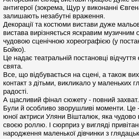
антигерої (зокрема, Щур у виконанні Євге
залишають незабутні враження.
Декорації та костюми вистави дуже мальовн
вистава вирізняється яскравим музичним
чудовою сценічною хореографією (у поста
Бойко).
Це надає театральній постановці відчуття
свята.
Все, що відбувається на сцені, а також вихі
контакт з дітьми, викликало у маленьких г
радості.
А щасливий фінал сюжету - повний захват.
Були й особливо зворушливі моменти. Це -
юної актриси Уляни Вішталюк, яка чудово 
своєю роллю. І сюрприз у вигляді привіта
народження маленької дівчинки з глядацьк