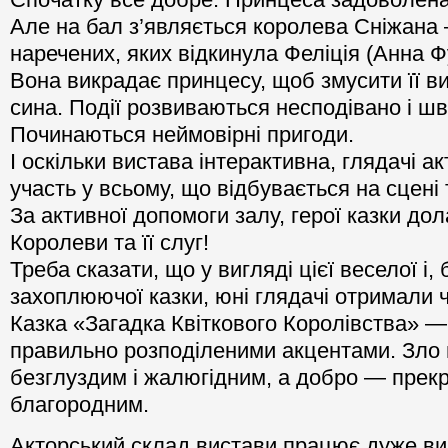
Але на бал з’являється королева Сніжана 
наречених, яких відкинула Феліція (Анна Ф
Вона викрадає принцесу, щоб змусити її ви
сина. Події розвиваються несподівано і шв
Починаються неймовірні пригоди.
І оскільки вистава інтерактивна, глядачі а
участь у всьому, що відбувається на сцені 
За активної допомоги залу, герої казки до
Королеви та її слуг!
Треба сказати, що у вигляді цієї веселої і,
захоплюючої казки, юні глядачі отримали 
Казка «Загадка Квіткового Королівства» — 
правильно розподіленими акцентами. Зло
безглуздим і жалюгідним, а добро — прекр
благородним.
Акторський склад вистави працює дуже ви