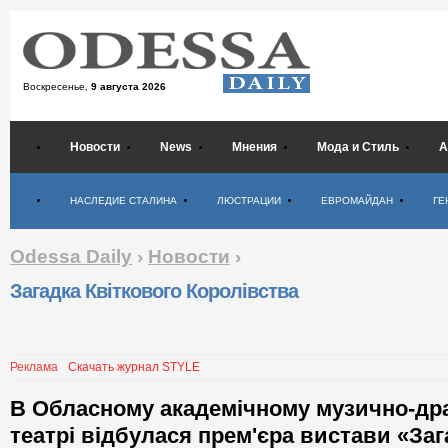
Воскресенье,
9 августа 2026
Новости
News
Мнения
Мода и Стиль
А
Психология
НАСЛЕДИЕ СТАЛИНА
ЛЮСТРАЦИИ
ЕВРОМАЙДАН
ГЕ
Odessa Daily
›
Новости
›
Загадка Квіткового Королівства
Реклама
Скачать журнал STYLE
В Обласному академічному музично-д
театрі відбулася прем'єра вистави «Заг