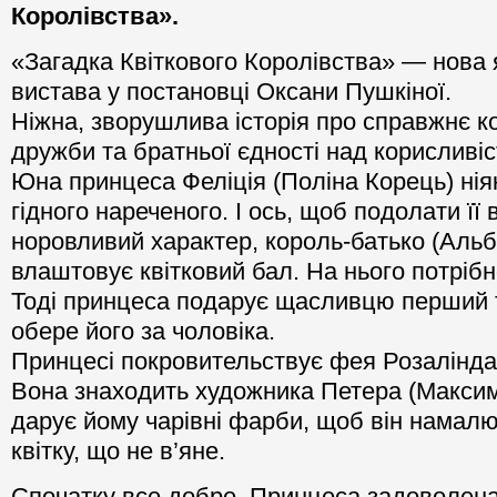
Королівства».
«Загадка Квіткового Королівства» — нова 
вистава у постановці Оксани Пушкіної.
Ніжна, зворушлива історія про справжнє к
дружби та братньої єдності над корисливіс
Юна принцеса Феліція (Поліна Корець) нія
гідного нареченого. І ось, щоб подолати її
норовливий характер, король-батько (Аль
влаштовує квітковий бал. На нього потрібн
Тоді принцеса подарує щасливцю перший т
обере його за чоловіка.
Принцесі покровительствує фея Розалінда 
Вона знаходить художника Петера (Максим
дарує йому чарівні фарби, щоб він намал
квітку, що не в’яне.
Спочатку все добре. Принцеса задоволена,