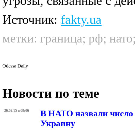
угрозы, связанные с де
Источник:
fakty.ua
метки:
граница
;
рф
;
нато
Odessa Daily
Новости по теме
26.02.15 в 09:06
В НАТО назвали число 
Украину